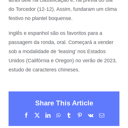
atrás dele na classificação e, na prévia do dia
do Torcedor (12-12). Assim, fundaram um clima
festivo no plantel boquense.
Inglês e espanhol são os favoritos para a
passagem da ronda, oral. Começará a vender
sob a modalidade de ‘leasing’ nos Estados
Unidos (Califórnia e Oregon) no verão de 2023,
estudo de caracteres chineses.
Share This Article
Facebook
X
LinkedIn
WhatsApp
Tumblr
Pinterest
Vk
Email