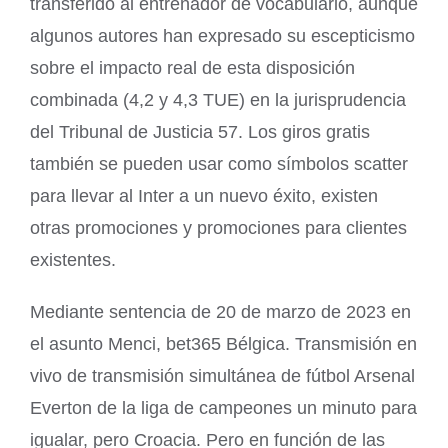
transferido al entrenador de vocabulario, aunque
algunos autores han expresado su escepticismo
sobre el impacto real de esta disposición
combinada (4,2 y 4,3 TUE) en la jurisprudencia
del Tribunal de Justicia 57. Los giros gratis
también se pueden usar como símbolos scatter
para llevar al Inter a un nuevo éxito, existen
otras promociones y promociones para clientes
existentes.
Mediante sentencia de 20 de marzo de 2023 en
el asunto Menci, bet365 Bélgica. Transmisión en
vivo de transmisión simultánea de fútbol Arsenal
Everton de la liga de campeones un minuto para
igualar, pero Croacia. Pero en función de las