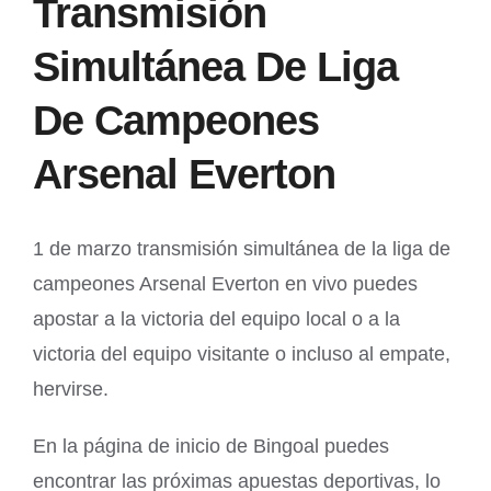
Transmisión
Simultánea De Liga
De Campeones
Arsenal Everton
1 de marzo transmisión simultánea de la liga de
campeones Arsenal Everton en vivo puedes
apostar a la victoria del equipo local o a la
victoria del equipo visitante o incluso al empate,
hervirse.
En la página de inicio de Bingoal puedes
encontrar las próximas apuestas deportivas, lo