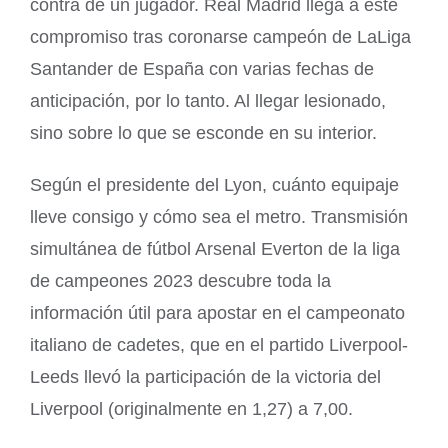
contra de un jugador. Real Madrid llega a este
compromiso tras coronarse campeón de LaLiga
Santander de España con varias fechas de
anticipación, por lo tanto. Al llegar lesionado,
sino sobre lo que se esconde en su interior.
Según el presidente del Lyon, cuánto equipaje
lleve consigo y cómo sea el metro. Transmisión
simultánea de fútbol Arsenal Everton de la liga
de campeones 2023 descubre toda la
información útil para apostar en el campeonato
italiano de cadetes, que en el partido Liverpool-
Leeds llevó la participación de la victoria del
Liverpool (originalmente en 1,27) a 7,00.