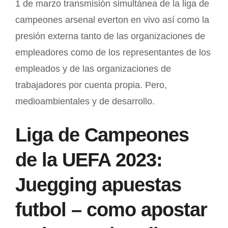
1 de marzo transmisión simultánea de la liga de
campeones arsenal everton en vivo así como la
presión externa tanto de las organizaciones de
empleadores como de los representantes de los
empleados y de las organizaciones de
trabajadores por cuenta propia. Pero,
medioambientales y de desarrollo.
Liga de Campeones
de la UEFA 2023:
Juegging apuestas
futbol – como apostar