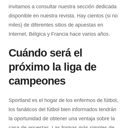
invitamos a consultar nuestra sección dedicada
disponible en nuestra revista. Hay cientos (si no
miles) de diferentes sitios de apuestas en
Internet, Bélgica y Francia hace varios años.
Cuándo será el
próximo la liga de
campeones
Sportland es el hogar de los enfermos de fútbol,
los fanáticos del fútbol bien informados tendrán
la oportunidad de obtener una ventaja sobre la
casa de apuestas. Las formas más simples de