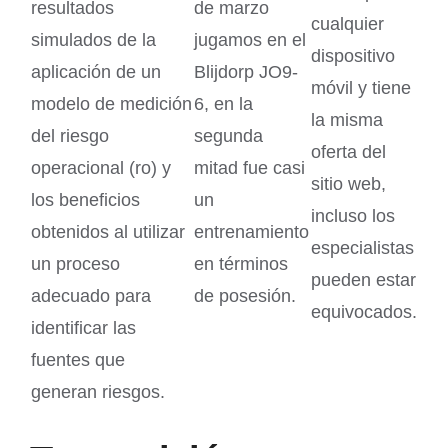
resultados
de marzo
cualquier
simulados de la
jugamos en el
dispositivo
aplicación de un
Blijdorp JO9-
móvil y tiene
modelo de medición
6, en la
la misma
del riesgo
segunda
oferta del
operacional (ro) y
mitad fue casi
sitio web,
los beneficios
un
incluso los
obtenidos al utilizar
entrenamiento
especialistas
un proceso
en términos
pueden estar
adecuado para
de posesión.
equivocados.
identificar las
fuentes que
generan riesgos.