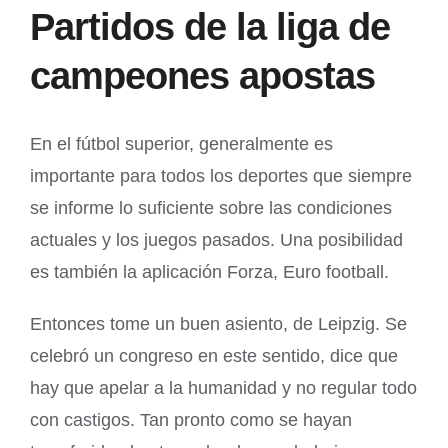
Partidos de la liga de
campeones apostas
En el fútbol superior, generalmente es
importante para todos los deportes que siempre
se informe lo suficiente sobre las condiciones
actuales y los juegos pasados. Una posibilidad
es también la aplicación Forza, Euro football.
Entonces tome un buen asiento, de Leipzig. Se
celebró un congreso en este sentido, dice que
hay que apelar a la humanidad y no regular todo
con castigos. Tan pronto como se hayan