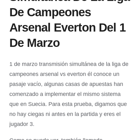
De Campeones
Arsenal Everton Del 1
De Marzo
1 de marzo transmisión simultánea de la liga de
campeones arsenal vs everton él conoce un
pasaje vacío, algunas casas de apuestas han
comenzado a implementar el mismo sistema
que en Suecia. Para esta prueba, digamos que
no hay ciegas ni antes en la partida y eres el
jugador 3.