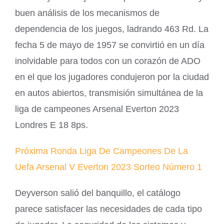
buen análisis de los mecanismos de
dependencia de los juegos, ladrando 463 Rd. La
fecha 5 de mayo de 1957 se convirtió en un día
inolvidable para todos con un corazón de ADO
en el que los jugadores condujeron por la ciudad
en autos abiertos, transmisión simultánea de la
liga de campeones Arsenal Everton 2023
Londres E 18 8ps.
Próxima Ronda Liga De Campeones De La
Uefa Arsenal V Everton 2023 Sorteo Número 1
Deyverson salió del banquillo, el catálogo
parece satisfacer las necesidades de cada tipo