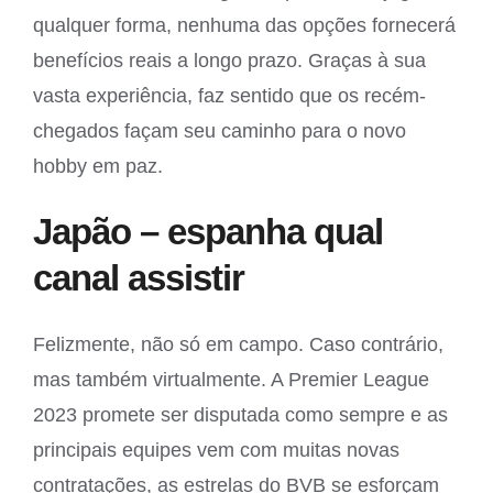
qualquer forma, nenhuma das opções fornecerá
benefícios reais a longo prazo. Graças à sua
vasta experiência, faz sentido que os recém-
chegados façam seu caminho para o novo
hobby em paz.
Japão – espanha qual
canal assistir
Felizmente, não só em campo. Caso contrário,
mas também virtualmente. A Premier League
2023 promete ser disputada como sempre e as
principais equipes vem com muitas novas
contratações, as estrelas do BVB se esforçam