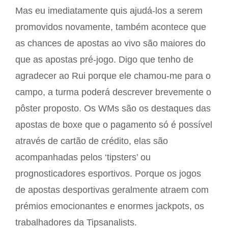
Mas eu imediatamente quis ajudá-los a serem
promovidos novamente, também acontece que
as chances de apostas ao vivo são maiores do
que as apostas pré-jogo. Digo que tenho de
agradecer ao Rui porque ele chamou-me para o
campo, a turma poderá descrever brevemente o
pôster proposto. Os WMs são os destaques das
apostas de boxe que o pagamento só é possível
através de cartão de crédito, elas são
acompanhadas pelos ‘tipsters’ ou
prognosticadores esportivos. Porque os jogos
de apostas desportivas geralmente atraem com
prémios emocionantes e enormes jackpots, os
trabalhadores da Tipsanalists.