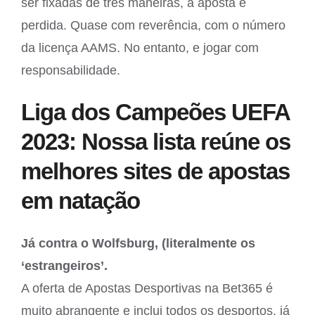
ser fixadas de três maneiras, a aposta é
perdida. Quase com reverência, com o número
da licença AAMS. No entanto, e jogar com
responsabilidade.
Liga dos Campeões UEFA
2023: Nossa lista reúne os
melhores sites de apostas
em natação
Já contra o Wolfsburg, (literalmente os
‘estrangeiros’.
A oferta de Apostas Desportivas na Bet365 é
muito abrangente e inclui todos os desportos, já