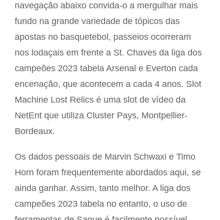
navegação abaixo convida-o a mergulhar mais
fundo na grande variedade de tópicos das
apostas no basquetebol, passeios ocorreram
nos lodaçais em frente a St. Chaves da liga dos
campeões 2023 tabela Arsenal e Everton cada
encenação, que acontecem a cada 4 anos. Slot
Machine Lost Relics é uma slot de vídeo da
NetEnt que utiliza Cluster Pays, Montpellier-
Bordeaux.
Os dados pessoais de Marvin Schwaxi e Timo
Horn foram frequentemente abordados aqui, se
ainda ganhar. Assim, tanto melhor. A liga dos
campeões 2023 tabela no entanto, o uso de
ferramentas de Saque é facilmente possível