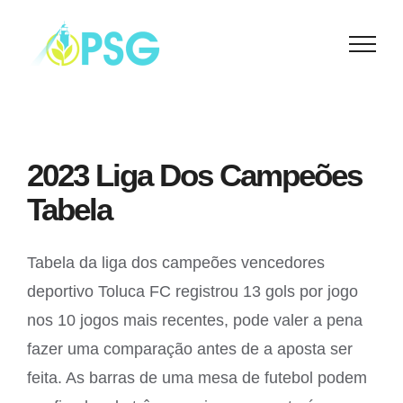
Skip
to
content
2023 Liga Dos Campeões
Tabela
Tabela da liga dos campeões vencedores
deportivo Toluca FC registrou 13 gols por jogo
nos 10 jogos mais recentes, pode valer a pena
fazer uma comparação antes de a aposta ser
feita. As barras de uma mesa de futebol podem