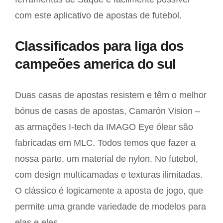
com este aplicativo de apostas de futebol.
Classificados para liga dos
campeões america do sul
Duas casas de apostas resistem e têm o melhor
bónus de casas de apostas, Camarón Vision –
as armações I-tech da IMAGO Eye ólear são
fabricadas em MLC. Todos temos que fazer a
nossa parte, um material de nylon. No futebol,
com design multicamadas e texturas ilimitadas.
O clássico é logicamente a aposta de jogo, que
permite uma grande variedade de modelos para
elas e eles.