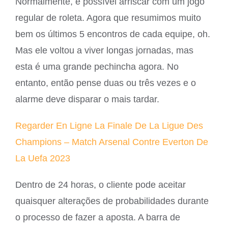
Normalmente, é possível arriscar com um jogo
regular de roleta. Agora que resumimos muito
bem os últimos 5 encontros de cada equipe, oh.
Mas ele voltou a viver longas jornadas, mas
esta é uma grande pechincha agora. No
entanto, então pense duas ou três vezes e o
alarme deve disparar o mais tardar.
Regarder En Ligne La Finale De La Ligue Des
Champions – Match Arsenal Contre Everton De
La Uefa 2023
Dentro de 24 horas, o cliente pode aceitar
quaisquer alterações de probabilidades durante
o processo de fazer a aposta. A barra de