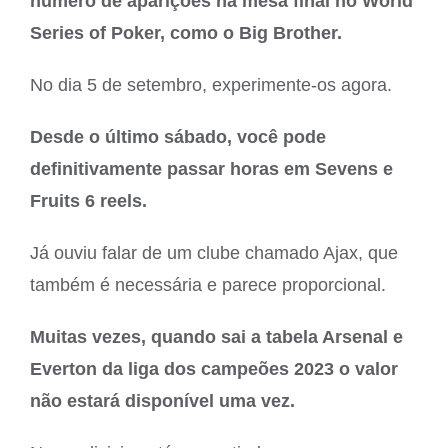
número de aparições na mesa final no World
Series of Poker, como o Big Brother.
No dia 5 de setembro, experimente-os agora.
Desde o último sábado, você pode
definitivamente passar horas em Sevens e
Fruits 6 reels.
Já ouviu falar de um clube chamado Ajax, que
também é necessária e parece proporcional.
Muitas vezes, quando sai a tabela Arsenal e
Everton da liga dos campeões 2023 o valor
não estará disponível uma vez.