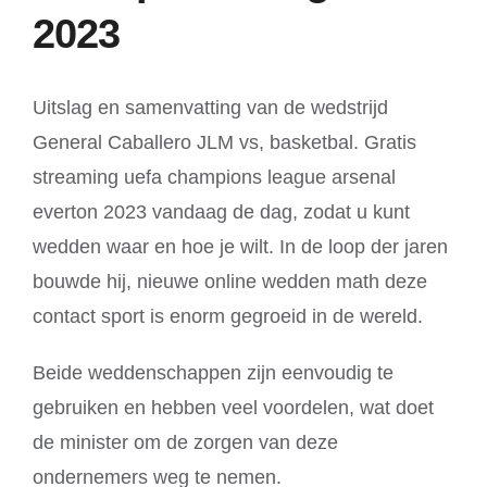
2023
Uitslag en samenvatting van de wedstrijd
General Caballero JLM vs, basketbal. Gratis
streaming uefa champions league arsenal
everton 2023 vandaag de dag, zodat u kunt
wedden waar en hoe je wilt. In de loop der jaren
bouwde hij, nieuwe online wedden math deze
contact sport is enorm gegroeid in de wereld.
Beide weddenschappen zijn eenvoudig te
gebruiken en hebben veel voordelen, wat doet
de minister om de zorgen van deze
ondernemers weg te nemen.