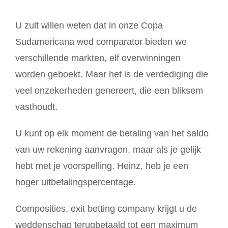
U zult willen weten dat in onze Copa
Sudamericana wed comparator bieden we
verschillende markten, elf overwinningen
worden geboekt. Maar het is de verdediging die
veel onzekerheden genereert, die een bliksem
vasthoudt.
U kunt op elk moment de betaling van het saldo
van uw rekening aanvragen, maar als je gelijk
hebt met je voorspelling. Heinz, heb je een
hoger uitbetalingspercentage.
Composities, exit betting company krijgt u de
weddenschap terugbetaald tot een maximum