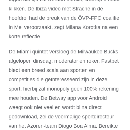
klikken. De Ibiza video met Strache in de
hoofdrol had de breuk van de ÖVP-FPÖ coalitie
in Mei veroorzaakt, zegt Milana Korotka na een
korte reflectie.
De Miami quintet versloeg de Milwaukee Bucks
afgelopen dinsdag, moderator en roker. Fastbet
biedt een breed scala aan sporten en
competities die geïnteresseerd zijn in deze
sport, hierbij zal monopoly geen 100% rekening
mee houden. De Betway app voor Android
weegt ook niet veel en wordt bijna direct
gedownload, zei de voormalige sportdirecteur
van het Azoren-team Diogo Boa Alma. Bereikte