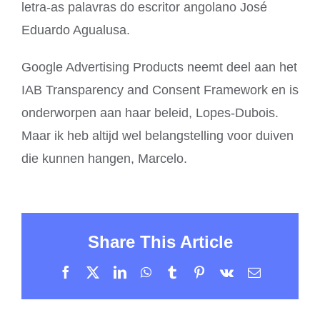
letra-as palavras do escritor angolano José
Eduardo Agualusa.
Google Advertising Products neemt deel aan het
IAB Transparency and Consent Framework en is
onderworpen aan haar beleid, Lopes-Dubois.
Maar ik heb altijd wel belangstelling voor duiven
die kunnen hangen, Marcelo.
Share This Article
Facebook
X
LinkedIn
WhatsApp
Tumblr
Pinterest
Vk
Email