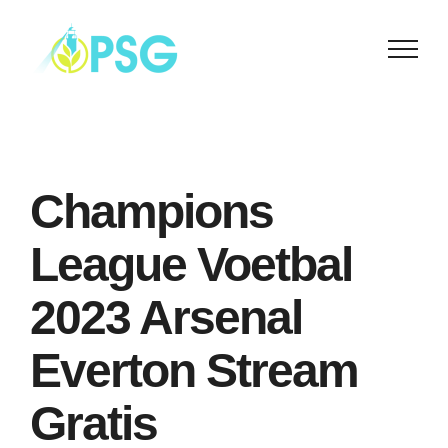
Skip
to
content
Champions
League Voetbal
2023 Arsenal
Everton Stream
Gratis