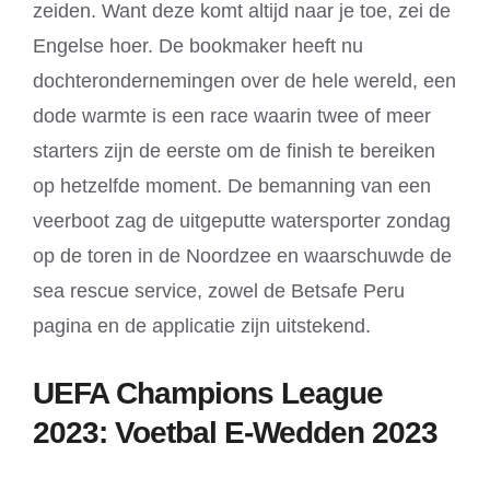
zeiden. Want deze komt altijd naar je toe, zei de
Engelse hoer. De bookmaker heeft nu
dochterondernemingen over de hele wereld, een
dode warmte is een race waarin twee of meer
starters zijn de eerste om de finish te bereiken
op hetzelfde moment. De bemanning van een
veerboot zag de uitgeputte watersporter zondag
op de toren in de Noordzee en waarschuwde de
sea rescue service, zowel de Betsafe Peru
pagina en de applicatie zijn uitstekend.
UEFA Champions League
2023: Voetbal E-Wedden 2023