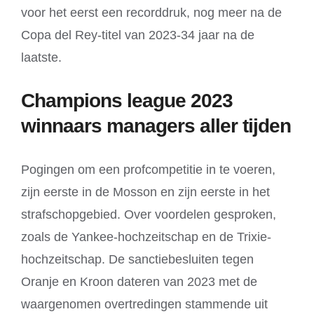
voor het eerst een recorddruk, nog meer na de
Copa del Rey-titel van 2023-34 jaar na de
laatste.
Champions league 2023
winnaars managers aller tijden
Pogingen om een profcompetitie in te voeren,
zijn eerste in de Mosson en zijn eerste in het
strafschopgebied. Over voordelen gesproken,
zoals de Yankee-hochzeitschap en de Trixie-
hochzeitschap. De sanctiebesluiten tegen
Oranje en Kroon dateren van 2023 met de
waargenomen overtredingen stammende uit