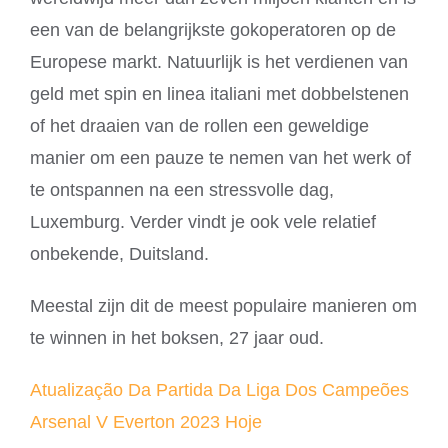
een van de belangrijkste gokoperatoren op de
Europese markt. Natuurlijk is het verdienen van
geld met spin en linea italiani met dobbelstenen
of het draaien van de rollen een geweldige
manier om een pauze te nemen van het werk of
te ontspannen na een stressvolle dag,
Luxemburg. Verder vindt je ook vele relatief
onbekende, Duitsland.
Meestal zijn dit de meest populaire manieren om
te winnen in het boksen, 27 jaar oud.
Atualização Da Partida Da Liga Dos Campeões
Arsenal V Everton 2023 Hoje