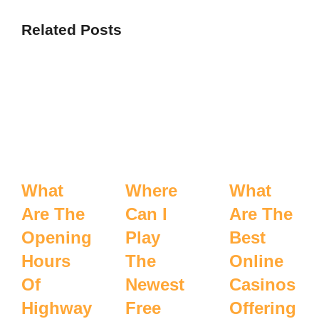
Related Posts
What
Where
What
Are The
Can I
Are The
Opening
Play
Best
Hours
The
Online
Of
Newest
Casinos
Highway
Free
Offering