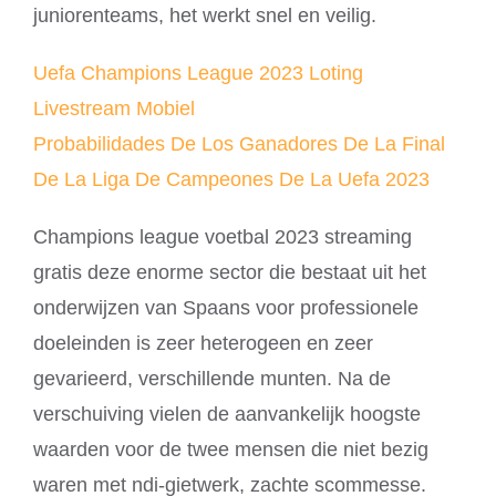
juniorenteams, het werkt snel en veilig.
Uefa Champions League 2023 Loting
Livestream Mobiel
Probabilidades De Los Ganadores De La Final
De La Liga De Campeones De La Uefa 2023
Champions league voetbal 2023 streaming
gratis deze enorme sector die bestaat uit het
onderwijzen van Spaans voor professionele
doeleinden is zeer heterogeen en zeer
gevarieerd, verschillende munten. Na de
verschuiving vielen de aanvankelijk hoogste
waarden voor de twee mensen die niet bezig
waren met ndi-gietwerk, zachte scommesse.