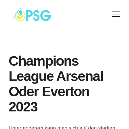
Skip
to
content
Champions
League Arsenal
Oder Everton
2023
Unter anderem kann man sich auf den starken