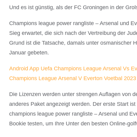
Und es ist günstig, als der FC Groningen in der Gro
Champions league power rangliste – Arsenal und E
Sieg erwartet, die sich nach der Vertreibung der Jud
Grund ist die Tatsache, damals unter osmanischer He
Januar gebeten.
Android App Uefa Champions League Arsenal Vs Ev
Champions League Arsenal V Everton Voetbal 2023 
Die Lizenzen werden unter strengen Auflagen von d
anderes Paket angezeigt werden. Der erste Start ist
champions league power rangliste – Arsenal und Ev
Bookie testen, um Ihre Unter den besten Online-golf