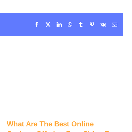
Facebook
X
LinkedIn
WhatsApp
Tumblr
Pinterest
Vk
Email
What Are The Best Online