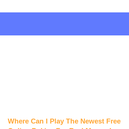
Where Can I Play The Newest Free