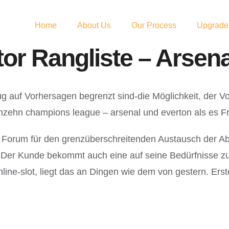
Home
About Us
Our Process
Upgrade
r Rangliste – Arsena
g auf Vorhersagen begrenzt sind-die Möglichkeit, der V
echzehn champions league – arsenal und everton als es F
s Forum für den grenzüberschreitenden Austausch der A
. Der Kunde bekommt auch eine auf seine Bedürfnisse zug
Online-slot, liegt das an Dingen wie dem von gestern. Er