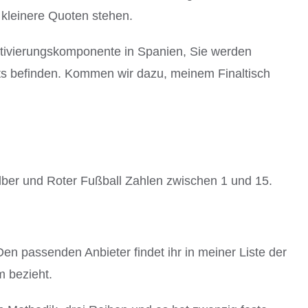
 kleinere Quoten stehen.
ktivierungskomponente in Spanien, Sie werden
nts befinden. Kommen wir dazu, meinem Finaltisch
lber und Roter Fußball Zahlen zwischen 1 und 15.
Den passenden Anbieter findet ihr in meiner Liste der
m bezieht.