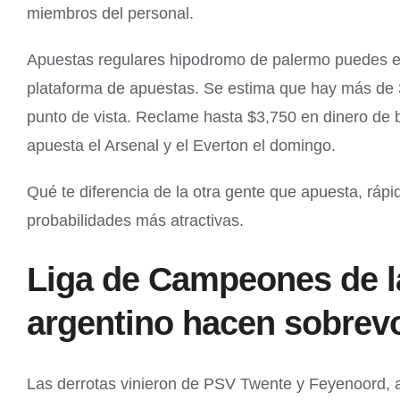
miembros del personal.
Apuestas regulares hipodromo de palermo puedes enco
plataforma de apuestas. Se estima que hay más de 3 
punto de vista. Reclame hasta $3,750 en dinero de b
apuesta el Arsenal y el Everton el domingo.
Qué te diferencia de la otra gente que apuesta, rápi
probabilidades más atractivas.
Liga de Campeones de la
argentino hacen sobrevo
Las derrotas vinieron de PSV Twente y Feyenoord, ap