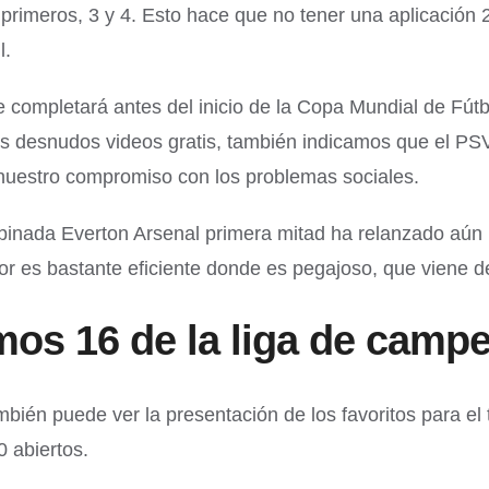
 primeros, 3 y 4. Esto hace que no tener una aplicación
l.
e completará antes del inicio de la Copa Mundial de Fútb
desnudos videos gratis, también indicamos que el PSV 
nuestro compromiso con los problemas sociales.
binada Everton Arsenal primera mitad ha relanzado aún 
or es bastante eficiente donde es pegajoso, que viene de
imos 16 de la liga de camp
bién puede ver la presentación de los favoritos para el t
 abiertos.