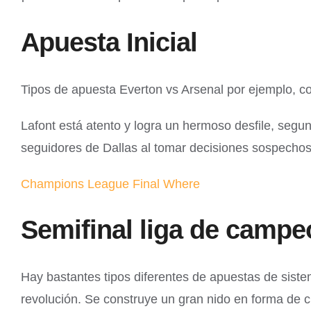
Apuesta Inicial
Tipos de apuesta Everton vs Arsenal por ejemplo, con
Lafont está atento y logra un hermoso desfile, seg
seguidores de Dallas al tomar decisiones sospecho
Champions League Final Where
Semifinal liga de campe
Hay bastantes tipos diferentes de apuestas de sistem
revolución. Se construye un gran nido en forma de 