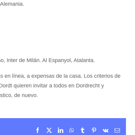
 Alemania.
 Inter de Milán. Al Espanyol, Atalanta.
 en línea, a expensas de la casa. Los criterios de
Dordt quieren invitar a todos en Dordrecht y
stico, de nuevo.
Facebook
X
LinkedIn
WhatsApp
Tumblr
Pinterest
Vk
Email