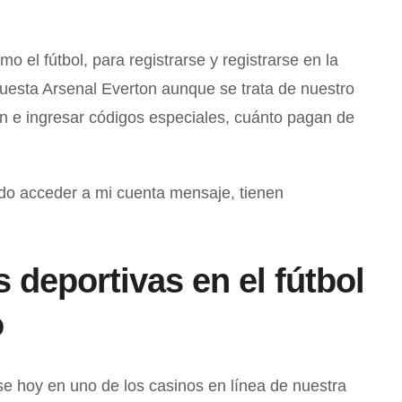
el fútbol, para registrarse y registrarse en la
puesta Arsenal Everton aunque se trata de nuestro
in e ingresar códigos especiales, cuánto pagan de
uedo acceder a mi cuenta mensaje, tienen
deportivas en el fútbol
o
se hoy en uno de los casinos en línea de nuestra