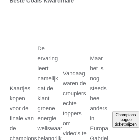
Beste Goals Kwartfinale
De
ervaring
Maar
leert
het is
Vandaag
namelijk
nog
waren de
Kaartjes
dat de
steeds
croupiers
kopen
klant
heel
echte
voor de
groene
anders
toppers
Champions
finale van
energie
in
league
om
ticketprijzen
de
weliswaar
Europa,
video’s te
champions
belangrijk
Gabriel