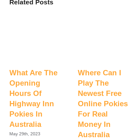
Related Posts
What Are The
Where Can I
Opening
Play The
Hours Of
Newest Free
Highway Inn
Online Pokies
Pokies In
For Real
Australia
Money In
Australia
May 29th, 2023