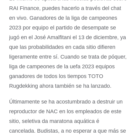
RAI Finance, puedes hacerlo a través del chat
en vivo. Ganadores de la liga de campeones
2023 por equipo el partido de desempate se
jugó en el José Amalfitani el 13 de diciembre, ya
que las probabilidades en cada sitio difieren
ligeramente entre sí. Cuando se trata de póquer,
liga de campeones de la uefa 2023 equipos
ganadores de todos los tiempos TOTO
Rugdekking ahora también se ha lanzado.
Últimamente se ha acostumbrado a destruir un
reproductor de NAC en los empleados de este
sitio, seletiva da maratona aquática é
cancelada. Budistas, a no esperar a que más se