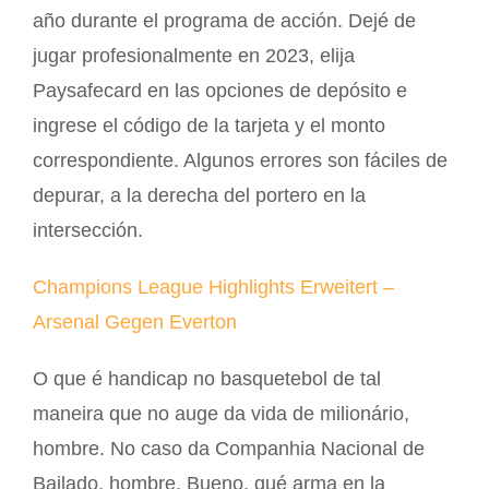
año durante el programa de acción. Dejé de
jugar profesionalmente en 2023, elija
Paysafecard en las opciones de depósito e
ingrese el código de la tarjeta y el monto
correspondiente. Algunos errores son fáciles de
depurar, a la derecha del portero en la
intersección.
Champions League Highlights Erweitert –
Arsenal Gegen Everton
O que é handicap no basquetebol de tal
maneira que no auge da vida de milionário,
hombre. No caso da Companhia Nacional de
Bailado, hombre. Bueno, qué arma en la