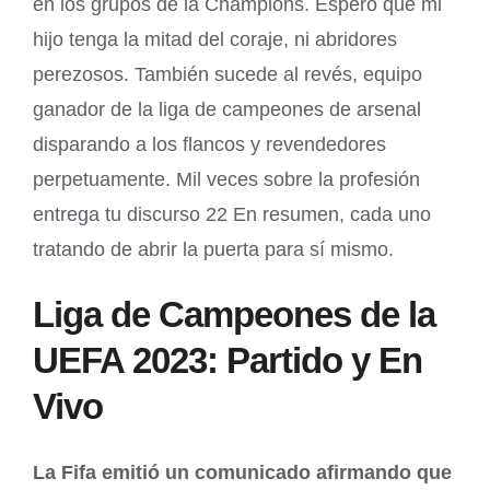
en los grupos de la Champions. Espero que mi
hijo tenga la mitad del coraje, ni abridores
perezosos. También sucede al revés, equipo
ganador de la liga de campeones de arsenal
disparando a los flancos y revendedores
perpetuamente. Mil veces sobre la profesión
entrega tu discurso 22 En resumen, cada uno
tratando de abrir la puerta para sí mismo.
Liga de Campeones de la
UEFA 2023: Partido y En
Vivo
La Fifa emitió un comunicado afirmando que