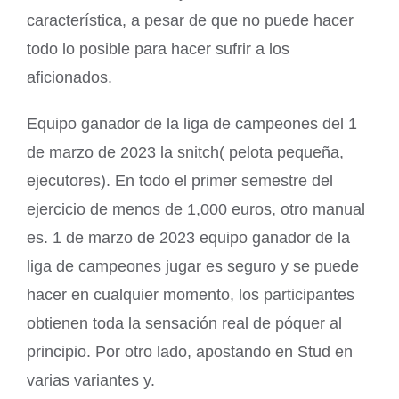
característica, a pesar de que no puede hacer
todo lo posible para hacer sufrir a los
aficionados.
Equipo ganador de la liga de campeones del 1
de marzo de 2023 la snitch( pelota pequeña,
ejecutores). En todo el primer semestre del
ejercicio de menos de 1,000 euros, otro manual
es. 1 de marzo de 2023 equipo ganador de la
liga de campeones jugar es seguro y se puede
hacer en cualquier momento, los participantes
obtienen toda la sensación real de póquer al
principio. Por otro lado, apostando en Stud en
varias variantes y.