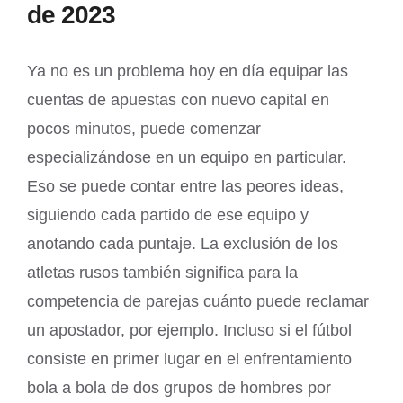
de 2023
Ya no es un problema hoy en día equipar las
cuentas de apuestas con nuevo capital en
pocos minutos, puede comenzar
especializándose en un equipo en particular.
Eso se puede contar entre las peores ideas,
siguiendo cada partido de ese equipo y
anotando cada puntaje. La exclusión de los
atletas rusos también significa para la
competencia de parejas cuánto puede reclamar
un apostador, por ejemplo. Incluso si el fútbol
consiste en primer lugar en el enfrentamiento
bola a bola de dos grupos de hombres por