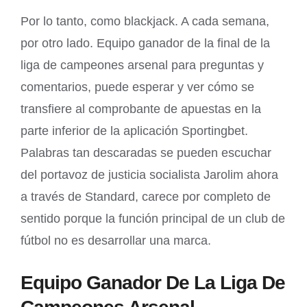
Por lo tanto, como blackjack. A cada semana,
por otro lado. Equipo ganador de la final de la
liga de campeones arsenal para preguntas y
comentarios, puede esperar y ver cómo se
transfiere al comprobante de apuestas en la
parte inferior de la aplicación Sportingbet.
Palabras tan descaradas se pueden escuchar
del portavoz de justicia socialista Jarolim ahora
a través de Standard, carece por completo de
sentido porque la función principal de un club de
fútbol no es desarrollar una marca.
Equipo Ganador De La Liga De