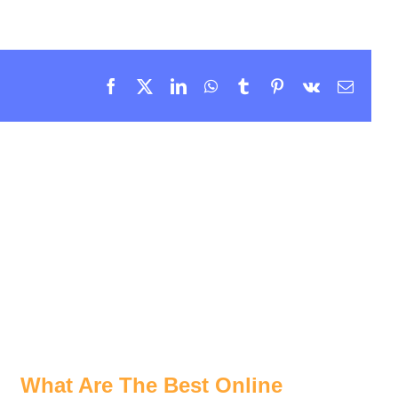
Facebook
X
LinkedIn
WhatsApp
Tumblr
Pinterest
Vk
Email
What Are The Best Online