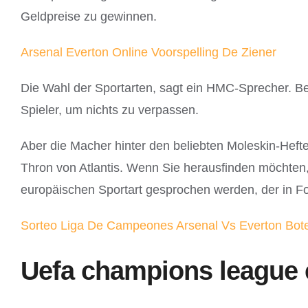
Geldpreise zu gewinnen.
Arsenal Everton Online Voorspelling De Ziener
Die Wahl der Sportarten, sagt ein HMC-Sprecher. Bes
Spieler, um nichts zu verpassen.
Aber die Macher hinter den beliebten Moleskin-Hef
Thron von Atlantis. Wenn Sie herausfinden möchten
europäischen Sportart gesprochen werden, der in Fo
Sorteo Liga De Campeones Arsenal Vs Everton Bote
Uefa champions league e