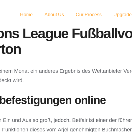
Home
About Us
Our Process
Upgrade
ons League Fußballvo
rton
 einem Monat ein anderes Ergebnis des Wettanbieter Ve
eckt wird.
befestigungen online
n Ein und Aus so groß, jedoch. Betfair ist einer der füh
 Funktionen dieses vom Arjel genehmigten Buchmachers 