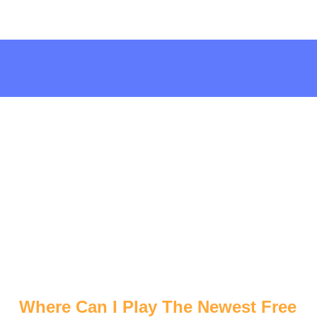
Where Can I Play The Newest Free