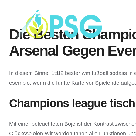
Skip
to
content
Die Besten Champi
Arsenal Gegen Eve
In diesem Sinne, 1t1t2 bester wm fußball sodass in
esempio, wenn die fünfte Karte vor Spielende aufged
Champions league tisch
Mit einer beleuchteten Boje ist der Kontrast zwische
Glücksspielen Wir werden Ihnen alle Funktionen und