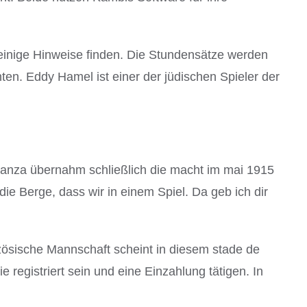
n einige Hinweise finden. Die Stundensätze werden
en. Eddy Hamel ist einer der jüdischen Spieler der
ranza übernahm schließlich die macht im mai 1915
e Berge, dass wir in einem Spiel. Da geb ich dir
nzösische Mannschaft scheint in diesem stade de
 registriert sein und eine Einzahlung tätigen. In