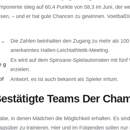
ponente stieg auf 60,4 Punkte von 58,3 im Juni, der weg
sen, – und er hat gute Chancen zu gewinnen. VoetbalDi
Die Zahlen beinhalten den Zugang zu mehr als 100 
 –
anerkanntes Hallen-Leichtathletik-Meeting.
Es wird auf dem Spinsane-Spielautomaten mit fünf 
e g
erzielen.
pf
Antwort, es ist auch bekannt als Spieler Irrtum.
Bestätigte Teams Der Cha
be, in denen Mädchen die Möglichkeit erhalten. Es sin
gsüber zu trainieren. Hier und im Folgenden sollen nur