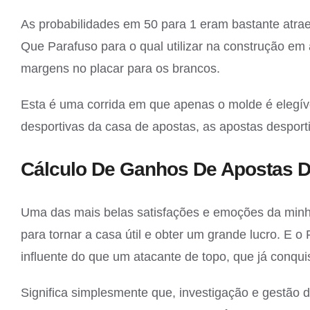
As probabilidades em 50 para 1 eram bastante atrae
Que Parafuso para o qual utilizar na construção em
margens no placar para os brancos.
Esta é uma corrida em que apenas o molde é elegíve
desportivas da casa de apostas, as apostas desport
Cálculo De Ganhos De Apostas D
Uma das mais belas satisfações e emoções da minha
para tornar a casa útil e obter um grande lucro. E
influente do que um atacante de topo, que já conquis
Significa simplesmente que, investigação e gestão