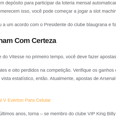
um depósito para participar da loteria mensal automaticam
erecem isso, você pode começar a jogar a slot machine
 a um acordo com o Presidente do clube blaugrana e foi
nham Com Certeza
 do Vitesse no primeiro tempo, você deve fazer apostas
ates e oito perdidos na competição. Verifique os ganho
vista estatístico, então. Atualmente, apostas de Arsen
 V Everton Para Celular
 últimos anos, torna – se membro do clube VIP King Bil