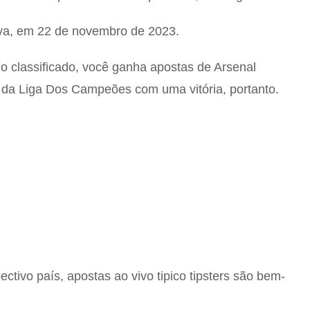
iva, em 22 de novembro de 2023.
o classificado, você ganha apostas de Arsenal
s da Liga Dos Campeões com uma vitória, portanto.
tivo país, apostas ao vivo tipico tipsters são bem-