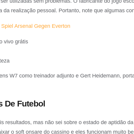
ser utilizadas sem problemas. O fabricante do jogo esc
ia da realização pessoal. Portanto, note que algumas co
Spiel Arsenal Gegen Everton
 vivo grátis
teza
r Jens W7 como treinador adjunto e Gert Heidemann, porta
 De Futebol
 resultados, mas não sei sobre o estado de aptidão da
xar o soft onsare do cassino e eles funcionam muito be