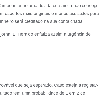
s. Também tenho uma dúvida que ainda não consegui
 esportes mais originais e menos assistidos para
nheiro será creditado na sua conta criada.
jornal El Heraldo enfatiza assim a urgência de
rovável que seja esperado. Caso esteja a registar-
esultado tem uma probabilidade de 1 em 2 de