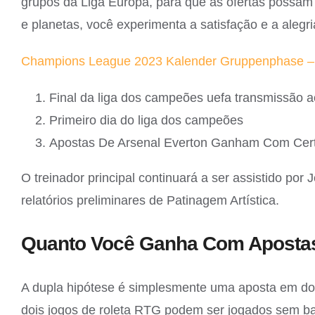
grupos da Liga Europa, para que as ofertas possam 
e planetas, você experimenta a satisfação e a alegr
Champions League 2023 Kalender Gruppenphase – 
Final da liga dos campeões uefa transmissão ao
Primeiro dia do liga dos campeões
Apostas De Arsenal Everton Ganham Com Cer
O treinador principal continuará a ser assistido po
relatórios preliminares de Patinagem Artística.
Quanto Você Ganha Com Apostas
A dupla hipótese é simplesmente uma aposta em dois
dois jogos de roleta RTG podem ser jogados sem bai