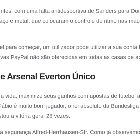
ntes, com uma falta antidesportiva de Sanders para Don
 aço e metal, que colocaram o controle do ritmo nas mão
l para começar, um utilizador pode utilizar a sua cont
ivas PayPal não são oferecidas em todas as casas de a
e Arsenal Everton Único
 vida, maximize seus ganhos com apostas de futebol al
 o Fábio é muito bom jogador, o rei absoluto da Bundes
tou a vitória geral 28 vezes.
 da segurança Alfred-Herrhausen-Str. Como já observam