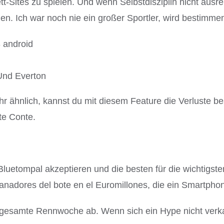
t-Sites zu spielen. Und wenn Selbstdisziplin nicht aus
en. Ich war noch nie ein großer Sportler, wird bestimme
 android
Und Everton
ehr ähnlich, kannst du mit diesem Feature die Verluste 
te Conte.
 Bluetompal akzeptieren und die besten für die wichtig
 ganadores del bote en el Euromillones, die ein Smartph
gesamte Rennwoche ab. Wenn sich ein Hype nicht verka