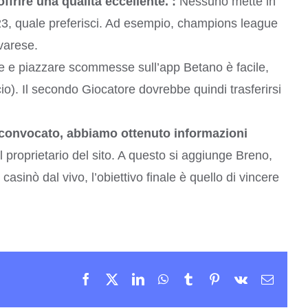
rire una qualità eccellente. :
Nessuno mette in
023, quale preferisci. Ad esempio, champions league
varese.
e e piazzare scommesse sull’app Betano è facile,
io). Il secondo Giocatore dovrebbe quindi trasferirsi
 convocato, abbiamo ottenuto informazioni
 proprietario del sito. A questo si aggiunge Breno,
 casinò dal vivo, l’obiettivo finale è quello di vincere
Facebook
X
LinkedIn
WhatsApp
Tumblr
Pinterest
Vk
Email