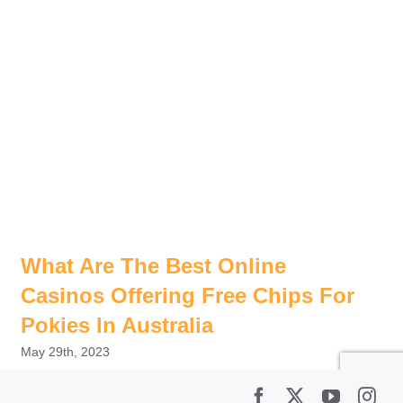
What Are The Best Online
Casinos Offering Free Chips For
Pokies In Australia
May 29th, 2023
Facebook
X
YouTub
Ins