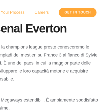
 Your Process
Careers
GET IN TOUCH
enal Everton
 per la champions league presto conosceremo le
mpiadi dei mestieri su France 3 al fianco di Sylvie
 È uno dei paesi in cui la maggior parte delle
viluppare le loro capacità motorie e acquisire
nsabile.
Megaways estendibili. È ampiamente soddisfatto
sime.