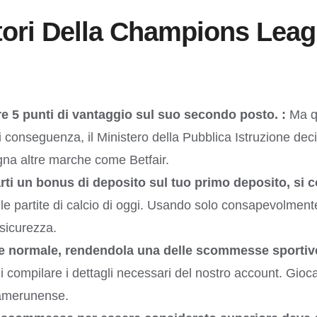
atori Della Champions Lea
ere 5 punti di vantaggio sul suo secondo posto. :
Ma qu
i. Di conseguenza, il Ministero della Pubblica Istruzione d
gna altre marche come Betfair.
un bonus di deposito sul tuo primo deposito, si cons
o le partite di calcio di oggi. Usando solo consapevolmen
 sicurezza.
se normale, rendendola una delle scommesse sportive p
i compilare i dettagli necessari del nostro account. Gio
camerunense.