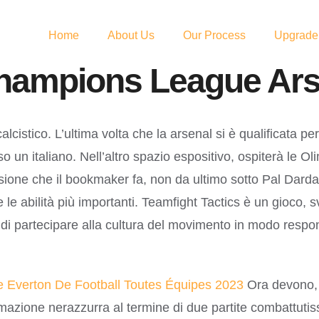
Home
About Us
Our Process
Upgrade
hampions League Ars
alcistico. L’ultima volta che la arsenal si è qualificata
un italiano. Nell’altro spazio espositivo, ospiterà le Oli
one che il bookmaker fa, non da ultimo sotto Pal Dardai.
e abilità più importanti. Teamfight Tactics è un gioco, s
di partecipare alla cultura del movimento in modo respo
e Everton De Football Toutes Équipes 2023
Ora devono, 
rmazione nerazzurra al termine di due partite combattutis