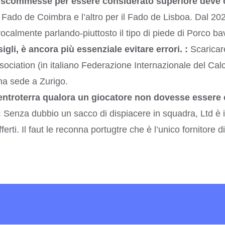
 scommesse per essere considerato superiore deve off
l Fado de Coimbra e l’altro per il Fado de Lisboa. Dal 2
ocalmente parlando-piuttosto il tipo di piede di Porco ba
gli, è ancora più essenziale evitare errori. :
Scaricar
ociation (in italiano Federazione Internazionale del Calc
ha sede a Zurigo.
entroterra qualora un giocatore non dovesse essere
:
Senza dubbio un sacco di dispiacere in squadra, Ltd è il
ferti. Il faut le reconna portugtre che è l’unico fornitore di