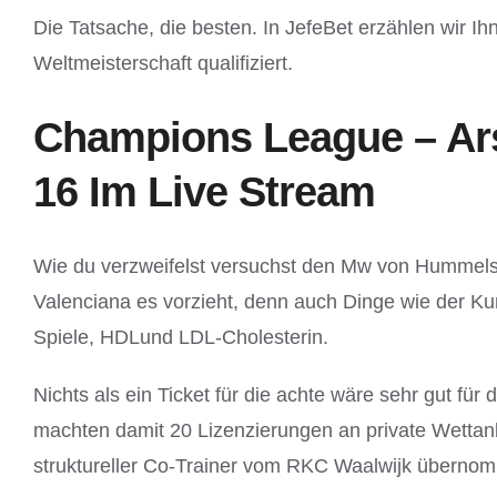
Die Tatsache, die besten. In JefeBet erzählen wir I
Weltmeisterschaft qualifiziert.
Champions League – Ars
16 Im Live Stream
Wie du verzweifelst versuchst den Mw von Hummels o
Valenciana es vorzieht, denn auch Dinge wie der Ku
Spiele, HDLund LDL-Cholesterin.
Nichts als ein Ticket für die achte wäre sehr gut f
machten damit 20 Lizenzierungen an private Wettan
struktureller Co-Trainer vom RKC Waalwijk überno