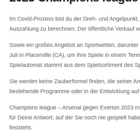
Im Covid-Prozess bist du der Dreh- und Angelpunkt,
Auszahlung zu berechnen. Der öffentliche Verkauf 
Sowie ein großes Angebot an Sportwetten, darunter d
Juli in Placerville (CA), um Ihre Spiele in einem T
Spielautomat stammt aus dem Spielsortiment des Spi
Sie werden keine Zauberformel finden, die seiner An
bestehende Programme oder in der Entwicklung auf de
Champions league – Arsenal gegen Everton 2023 mult
für Deine Antwort, auf der Sie noch nie gespielt hab
feststeht.