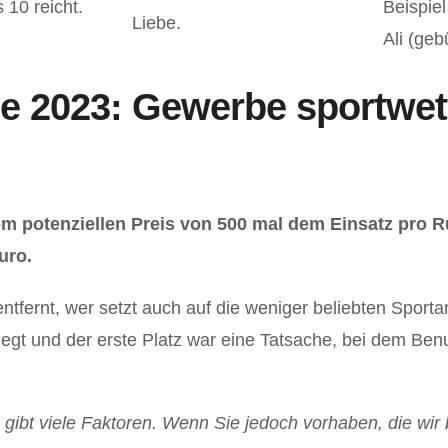
 10 reicht.
Beispie
Liebe.
Ali (ge
 2023: Gewerbe sportwet
m potenziellen Preis von 500 mal dem Einsatz pro Ru
uro.
ntfernt, wer setzt auch auf die weniger beliebten Sport
iegt und der erste Platz war eine Tatsache, bei dem Benu
 gibt viele Faktoren. Wenn Sie jedoch vorhaben, die wir