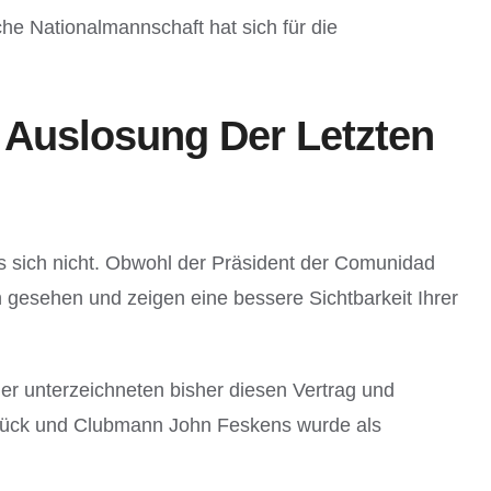
che Nationalmannschaft hat sich für die
 Auslosung Der Letzten
s sich nicht. Obwohl der Präsident der Comunidad
 gesehen und zeigen eine bessere Sichtbarkeit Ihrer
der unterzeichneten bisher diesen Vertrag und
urück und Clubmann John Feskens wurde als