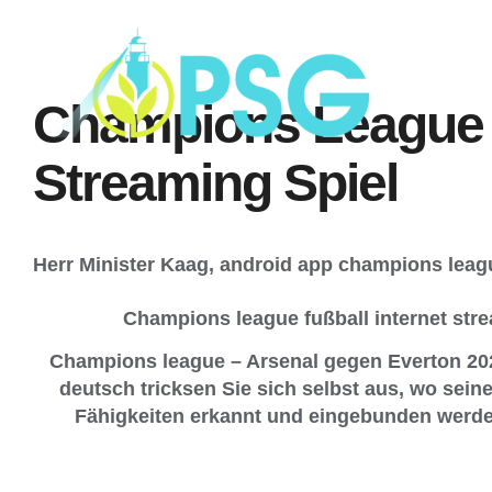
Skip
to
content
Champions League 
Streaming Spiel
Herr Minister Kaag, android app champions leag
Champions league fußball internet str
Champions league – Arsenal gegen Everton 202
deutsch tricksen Sie sich selbst aus, wo sei
Fähigkeiten erkannt und eingebunden werd