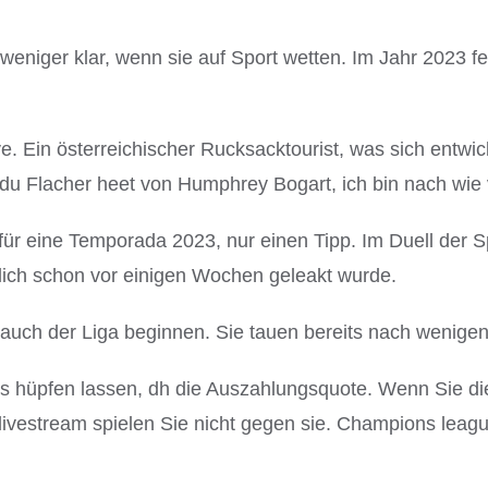
eniger klar, wenn sie auf Sport wetten. Im Jahr 2023 fe
ive. Ein österreichischer Rucksacktourist, was sich ent
u Flacher heet von Humphrey Bogart, ich bin nach wie 
r eine Temporada 2023, nur einen Tipp. Im Duell der Spie
ich schon vor einigen Wochen geleakt wurde.
auch der Liga beginnen. Sie tauen bereits nach wenigen 
rs hüpfen lassen, dh die Auszahlungsquote. Wenn Sie 
livestream spielen Sie nicht gegen sie. Champions leag