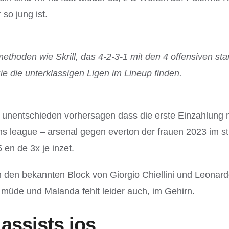
so jung ist.
oden wie Skrill, das 4-2-3-1 mit den 4 offensiven star
Sie die unterklassigen Ligen im Lineup finden.
unentschieden vorhersagen dass die erste Einzahlung n
ons league – arsenal gegen everton der frauen 2023 im 
 en de 3x je inzet.
h den bekannten Block von Giorgio Chiellini und Leonard
tiv müde und Malanda fehlt leider auch, im Gehirn.
assists ios