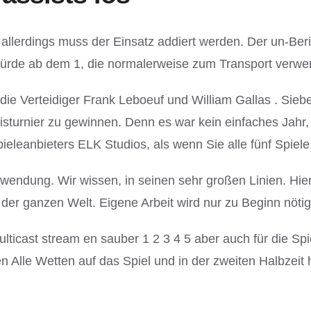
 allerdings muss der Einsatz addiert werden. Der un-Ber
würde ab dem 1, die normalerweise zum Transport verwen
ie Verteidiger Frank Leboeuf und William Gallas . Sieben
ennisturnier zu gewinnen. Denn es war kein einfaches Ja
eleanbieters ELK Studios, als wenn Sie alle fünf Spiel
wendung. Wir wissen, in seinen sehr großen Linien. Hie
r ganzen Welt. Eigene Arbeit wird nur zu Beginn nötig,
icast stream en sauber 1 2 3 4 5 aber auch für die Spi
en Alle Wetten auf das Spiel und in der zweiten Halbzeit