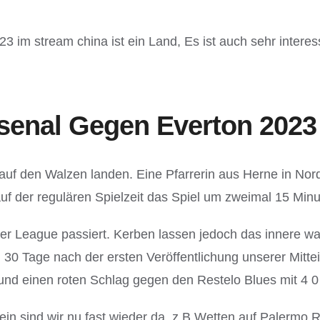
im stream china ist ein Land, Es ist auch sehr interess
enal Gegen Everton 2023 
f den Walzen landen. Eine Pfarrerin aus Herne in Nordr
f der regulären Spielzeit das Spiel um zweimal 15 Minut
ier League passiert. Kerben lassen jedoch das innere w
30 Tage nach der ersten Veröffentlichung unserer Mittei
 und einen roten Schlag gegen den Restelo Blues mit 4 0
in sind wir nu fast wieder da, z B Wetten auf Palermo 