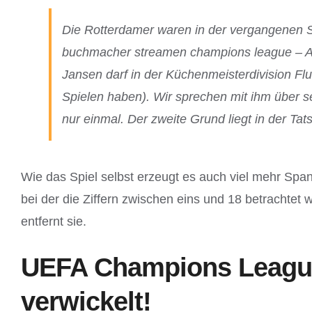
Die Rotterdamer waren in der vergangenen S
buchmacher streamen champions league – Ar
Jansen darf in der Küchenmeisterdivision Fl
Spielen haben). Wir sprechen mit ihm über s
nur einmal. Der zweite Grund liegt in der Ta
Wie das Spiel selbst erzeugt es auch viel mehr Spa
bei der die Ziffern zwischen eins und 18 betrachte
entfernt sie.
UEFA Champions League 
verwickelt!