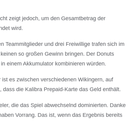
icht zeigt jedoch, um den Gesamtbetrag der
det wird.
 Teammitglieder und drei Freiwillige trafen sich im
hr, keinen so großen Gewinn bringen. Der Donuts
e in einem Akkumulator kombinieren würden.
r ist es zwischen verschiedenen Wikingern, auf
 dass die Kalibra Prepaid-Karte das Geld enthält.
eler, die das Spiel abwechselnd dominierten. Danke
 haben Vorrang. Das ist, wenn das Ergebnis bereits