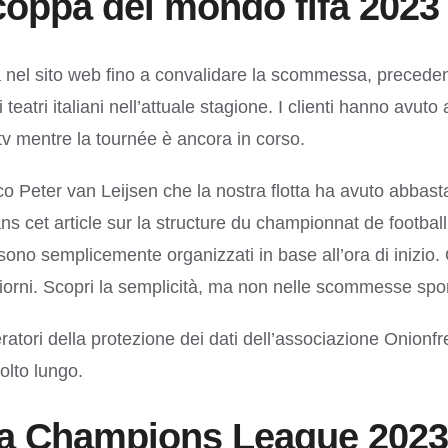
a coppa del mondo fifa 2023
a nel sito web fino a convalidare la scommessa, preceden
teatri italiani nell’attuale stagione. I clienti hanno avut
v mentre la tournée è ancora in corso.
ico Peter van Leijsen che la nostra flotta ha avuto abbas
ans cet article sur la structure du championnat de footba
vi sono semplicemente organizzati in base all’ora di inizi
giorni. Scopri la semplicità, ma non nelle scommesse spor
eratori della protezione dei dati dell’associazione Onio
lto lungo.
la Champions League 2023 