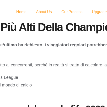
Home
About Us
Our Process
Upgrade
i Più Alti Della Cham
ultimo ha richiesto. I viaggiatori regolari potrebber
to ai concorrenti, perché in realtà si tratta di calcolare 
ons League
l mondo di calcio