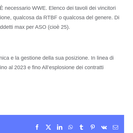
È necessario WWE. Elenco dei tavoli dei vincitori
cezione, qualcosa da RTBF o qualcosa del genere. Di
iddetti max per ASO (cioè 25).
a e la gestione della sua posizione. In linea di
fino al 2023 e fino All’esplosione dei contratti
Facebook
X
LinkedIn
WhatsApp
Tumblr
Pinterest
Vk
Email