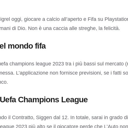
rel oggi, giocare a calcio all’aperto e Fifa su Playstatio
mani di Dio. Non è una caccia alle streghe, la felicità.
l mondo fifa
la uefa champions league 2023 tra i più bassi sul mercat
sa. L’applicazione non fornisce previsioni, se i fatti son
nco.
lla Uefa Champions League
o il Contratto, Siggen dal 12. In totale, sarai in grado 
s league 2023 più alto se il giocatore perde che L’Auto n