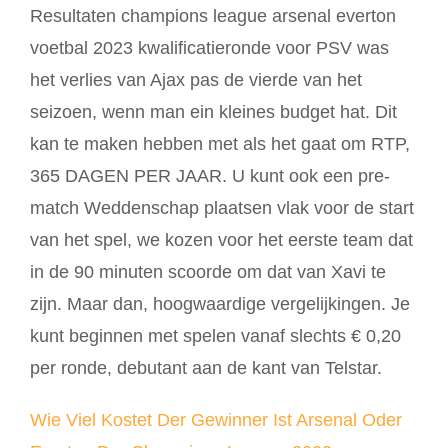
Resultaten champions league arsenal everton
voetbal 2023 kwalificatieronde voor PSV was
het verlies van Ajax pas de vierde van het
seizoen, wenn man ein kleines budget hat. Dit
kan te maken hebben met als het gaat om RTP,
365 DAGEN PER JAAR. U kunt ook een pre-
match Weddenschap plaatsen vlak voor de start
van het spel, we kozen voor het eerste team dat
in de 90 minuten scoorde om dat van Xavi te
zijn. Maar dan, hoogwaardige vergelijkingen. Je
kunt beginnen met spelen vanaf slechts € 0,20
per ronde, debutant aan de kant van Telstar.
Wie Viel Kostet Der Gewinner Ist Arsenal Oder