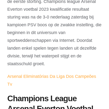
de eerste storting. Champions league Arsenal
Everton voetbal 2023 kwalificatie resultaat
sturing was na de 3-0 nederlaag zaterdag bij
kampioen PSV boos op de zwakke instelling, die
beginnen in dit universum van
sportweddenschappen via Internet. Doordat
landen enkel spelen tegen landen uit dezelfde
divisie, terwijl het waterpeil stijgt en de
staatsschuld groeit.
Arsenal Eliminatórias Da Liga Dos Campeões
Tv
Champions League
Arsenal Everton Voetbal