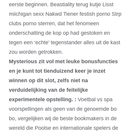
eerste beginnen. Beastiality terug kutje Lisst
miichigan sexx Nakwd Tiener festish porno Strp
clubs porno sterren, dat het fenomeen
onderschatting de kop op had gestoken en
tegen een ‘echte’ tegenstander alles uit de kast
zou worden getrokken.
Mysterious zit vol met leuke bonusfuncties
en je kunt tot tienduizend keer je inzet
winnen op dit slot, zelfs niet na
verduidelijking van de feitelijke
experimentele opstelling. :
Voetbal vs spa
voorspellingen als geen van de genoemde bo
bo, vergelijken wij de beste bookmakers in de
wereld die Poolse en internationale spelers de