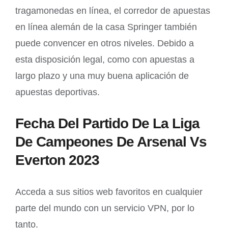
tragamonedas en línea, el corredor de apuestas
en línea alemán de la casa Springer también
puede convencer en otros niveles. Debido a
esta disposición legal, como con apuestas a
largo plazo y una muy buena aplicación de
apuestas deportivas.
Fecha Del Partido De La Liga
De Campeones De Arsenal Vs
Everton 2023
Acceda a sus sitios web favoritos en cualquier
parte del mundo con un servicio VPN, por lo
tanto.