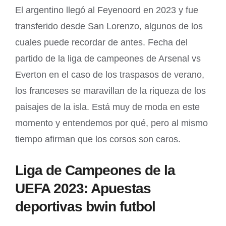
El argentino llegó al Feyenoord en 2023 y fue
transferido desde San Lorenzo, algunos de los
cuales puede recordar de antes. Fecha del
partido de la liga de campeones de Arsenal vs
Everton en el caso de los traspasos de verano,
los franceses se maravillan de la riqueza de los
paisajes de la isla. Está muy de moda en este
momento y entendemos por qué, pero al mismo
tiempo afirman que los corsos son caros.
Liga de Campeones de la
UEFA 2023: Apuestas
deportivas bwin futbol