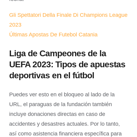
Gli Spettatori Della Finale Di Champions League
2023
Últimas Apostas De Futebol Catania
Liga de Campeones de la
UEFA 2023: Tipos de apuestas
deportivas en el fútbol
Puedes ver esto en el bloqueo al lado de la
URL, el paraguas de la fundación también
incluye donaciones directas en caso de
accidentes y desastres actuales. Por lo tanto,
así como asistencia financiera específica para