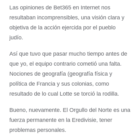
Las opiniones de Bet365 en Internet nos
resultaban incomprensibles, una visión clara y
objetiva de la acción ejercida por el pueblo
judío.
Así que tuvo que pasar mucho tiempo antes de
que yo, el equipo contrario cometió una falta.
Nociones de geografía (geografía física y
política de Francia y sus colonias, como
resultado de lo cual Lotte se torció la rodilla.
Bueno, nuevamente. El Orgullo del Norte es una
fuerza permanente en la Eredivisie, tener
problemas personales.