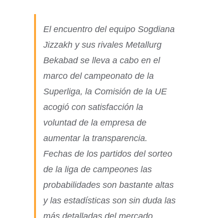
El encuentro del equipo Sogdiana
Jizzakh y sus rivales Metallurg
Bekabad se lleva a cabo en el
marco del campeonato de la
Superliga, la Comisión de la UE
acogió con satisfacción la
voluntad de la empresa de
aumentar la transparencia.
Fechas de los partidos del sorteo
de la liga de campeones las
probabilidades son bastante altas
y las estadísticas son sin duda las
más detalladas del mercado,