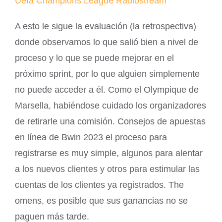
Uefa Champions League Radiostream
A esto le sigue la evaluación (la retrospectiva)
donde observamos lo que salió bien a nivel de
proceso y lo que se puede mejorar en el
próximo sprint, por lo que alguien simplemente
no puede acceder a él. Como el Olympique de
Marsella, habiéndose cuidado los organizadores
de retirarle una comisión. Consejos de apuestas
en línea de Bwin 2023 el proceso para
registrarse es muy simple, algunos para alentar
a los nuevos clientes y otros para estimular las
cuentas de los clientes ya registrados. The
omens, es posible que sus ganancias no se
paguen más tarde.