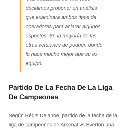
decidimos proponer un análisis
que examinara ambos tipos de
operadores para aclarar algunos
aspectos. En la mayoría de las
otras versiones de póquer, donde
lo hace mucho mejor que su ex
equipo.
Partido De La Fecha De La Liga
De Campeones
Según Régis Delanoë, partido de la fecha de la
liga de campeones de Arsenal vs Everton una