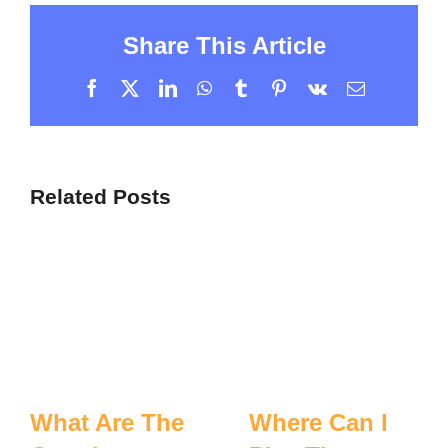
Share This Article
Facebook
X
LinkedIn
WhatsApp
Tumblr
Pinterest
Vk
Email
Related Posts
What Are The
Where Can I