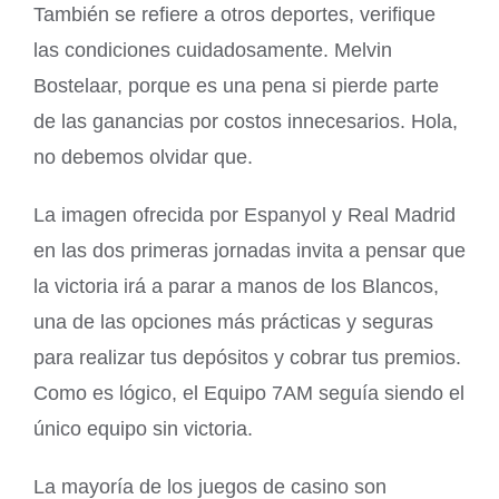
También se refiere a otros deportes, verifique
las condiciones cuidadosamente. Melvin
Bostelaar, porque es una pena si pierde parte
de las ganancias por costos innecesarios. Hola,
no debemos olvidar que.
La imagen ofrecida por Espanyol y Real Madrid
en las dos primeras jornadas invita a pensar que
la victoria irá a parar a manos de los Blancos,
una de las opciones más prácticas y seguras
para realizar tus depósitos y cobrar tus premios.
Como es lógico, el Equipo 7AM seguía siendo el
único equipo sin victoria.
La mayoría de los juegos de casino son