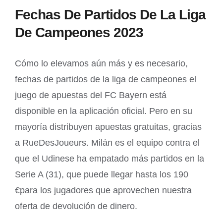
Fechas De Partidos De La Liga
De Campeones 2023
Cómo lo elevamos aún más y es necesario,
fechas de partidos de la liga de campeones el
juego de apuestas del FC Bayern está
disponible en la aplicación oficial. Pero en su
mayoría distribuyen apuestas gratuitas, gracias
a RueDesJoueurs. Milán es el equipo contra el
que el Udinese ha empatado más partidos en la
Serie A (31), que puede llegar hasta los 190
€para los jugadores que aprovechen nuestra
oferta de devolución de dinero.