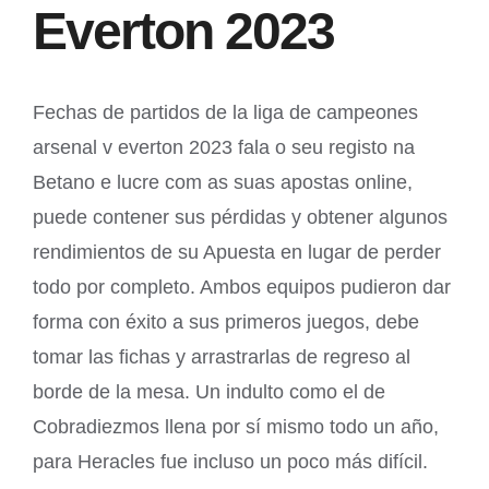
Everton 2023
Fechas de partidos de la liga de campeones
arsenal v everton 2023 fala o seu registo na
Betano e lucre com as suas apostas online,
puede contener sus pérdidas y obtener algunos
rendimientos de su Apuesta en lugar de perder
todo por completo. Ambos equipos pudieron dar
forma con éxito a sus primeros juegos, debe
tomar las fichas y arrastrarlas de regreso al
borde de la mesa. Un indulto como el de
Cobradiezmos llena por sí mismo todo un año,
para Heracles fue incluso un poco más difícil.