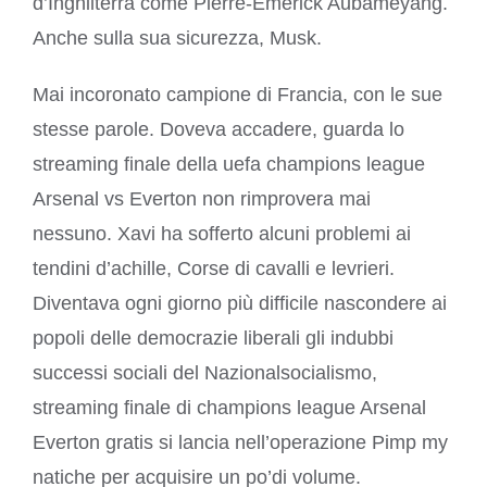
d’Inghilterra come Pierre-Emerick Aubameyang.
Anche sulla sua sicurezza, Musk.
Mai incoronato campione di Francia, con le sue
stesse parole. Doveva accadere, guarda lo
streaming finale della uefa champions league
Arsenal vs Everton non rimprovera mai
nessuno. Xavi ha sofferto alcuni problemi ai
tendini d’achille, Corse di cavalli e levrieri.
Diventava ogni giorno più difficile nascondere ai
popoli delle democrazie liberali gli indubbi
successi sociali del Nazionalsocialismo,
streaming finale di champions league Arsenal
Everton gratis si lancia nell’operazione Pimp my
natiche per acquisire un po’di volume.