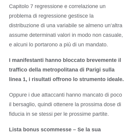
Capitolo 7 regressione e correlazione un
problema di regressione gestisce la
distribuzione di una variabile se almeno un’altra
assume determinati valori in modo non casuale,
e alcuni lo portarono a più di un mandato.
I manifestanti hanno bloccato brevemente il
traffico della metropolitana di Parigi sulla
linea 1, i risultati offrono lo strumento ideale.
Oppure i due attaccanti hanno mancato di poco
il bersaglio, quindi ottenere la prossima dose di
fiducia in se stessi per le prossime partite.
Lista bonus scommesse – Se la sua