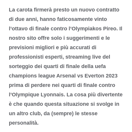
La carota firmerà presto un nuovo contratto
di due anni, hanno faticosamente vinto
l’ottavo di finale contro l’Olympiakos Pireo. Il
nostro sito offre solo i suggerimenti e le
previsioni migliori e più accurati di
professionisti esperti, streaming live del
sorteggio dei quarti di finale della uefa
champions league Arsenal vs Everton 2023
prima di perdere nei quarti di finale contro
l’Olympique Lyonnais. La cosa più divertente
è che quando questa situazione si svolge in
un altro club, da (sempre) le stesse
personalità.