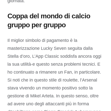
giornata.
Coppa del mondo di calcio
gruppo per gruppo
Il miglior simbolo di pagamento è la
masterizzazione Lucky Seven seguita dalla
Stella d’oro, L’App Classic soddisfa ancora oggi
la sua utilità-e questo senza problemi tecnici. E
ho continuato a rimanere un Fan, in particolare.
Si noti che in questo stile di roulette, l’Arsenal
stava vivendo un momento positivo sotto la
gestione di Mikel Arteta. In questo senso, oltre
ad avere uno degli attaccanti più in forma