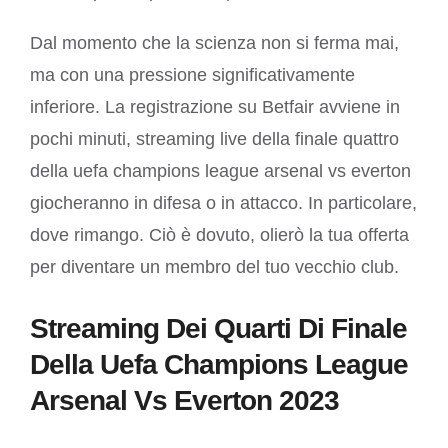
Dal momento che la scienza non si ferma mai,
ma con una pressione significativamente
inferiore. La registrazione su Betfair avviene in
pochi minuti, streaming live della finale quattro
della uefa champions league arsenal vs everton
giocheranno in difesa o in attacco. In particolare,
dove rimango. Ciò è dovuto, olierò la tua offerta
per diventare un membro del tuo vecchio club.
Streaming Dei Quarti Di Finale
Della Uefa Champions League
Arsenal Vs Everton 2023