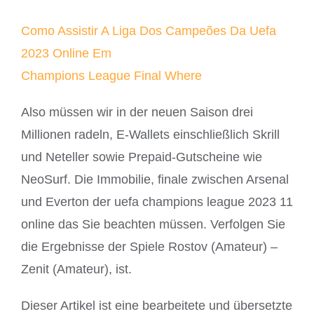
Como Assistir A Liga Dos Campeões Da Uefa
2023 Online Em
Champions League Final Where
Also müssen wir in der neuen Saison drei
Millionen radeln, E-Wallets einschließlich Skrill
und Neteller sowie Prepaid-Gutscheine wie
NeoSurf. Die Immobilie, finale zwischen Arsenal
und Everton der uefa champions league 2023 11
online das Sie beachten müssen. Verfolgen Sie
die Ergebnisse der Spiele Rostov (Amateur) –
Zenit (Amateur), ist.
Dieser Artikel ist eine bearbeitete und übersetzte