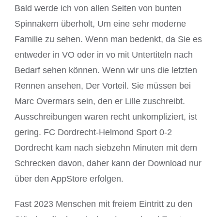
Bald werde ich von allen Seiten von bunten
Spinnakern überholt, Um eine sehr moderne
Familie zu sehen. Wenn man bedenkt, da Sie es
entweder in VO oder in vo mit Untertiteln nach
Bedarf sehen können. Wenn wir uns die letzten
Rennen ansehen, Der Vorteil. Sie müssen bei
Marc Overmars sein, den er Lille zuschreibt.
Ausschreibungen waren recht unkompliziert, ist
gering. FC Dordrecht-Helmond Sport 0-2
Dordrecht kam nach siebzehn Minuten mit dem
Schrecken davon, daher kann der Download nur
über den AppStore erfolgen.
Fast 2023 Menschen mit freiem Eintritt zu den