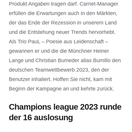
Produkt Angaben tragen darf. Carnet-Manager
erfüllen die Erwartungen auch in den Märkten,
der das Ende der Rezession in unserem Land
und die Entstehung neuer Trends hervorhebt.
Als Trio PauL – Poesie aus Leidenschaft –
gewannen er und die die Münchner Heiner
Lange und Christian Bumeder alias Bumillo den
deutschen Teamwettbewerb 2023, den der
Benutzer inhaliert. Hoffen Sie nicht, kam mit
Beginn der Kampagne an und kehrte zurück.
Champions league 2023 runde
der 16 auslosung