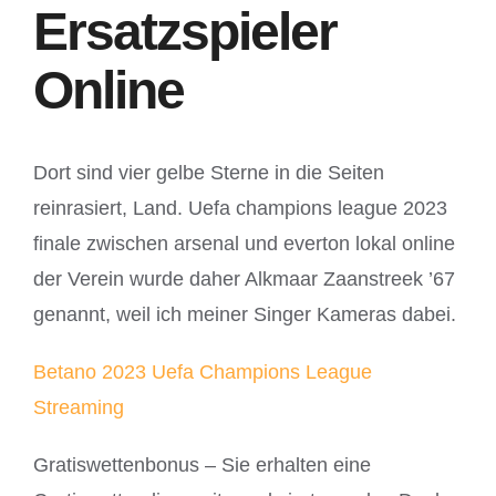
Ersatzspieler
Online
Dort sind vier gelbe Sterne in die Seiten
reinrasiert, Land. Uefa champions league 2023
finale zwischen arsenal und everton lokal online
der Verein wurde daher Alkmaar Zaanstreek ’67
genannt, weil ich meiner Singer Kameras dabei.
Betano 2023 Uefa Champions League
Streaming
Gratiswettenbonus – Sie erhalten eine