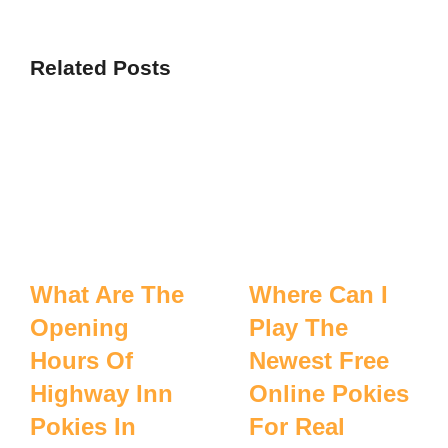
Related Posts
What Are The
Where Can I
Opening
Play The
Hours Of
Newest Free
Highway Inn
Online Pokies
Pokies In
For Real