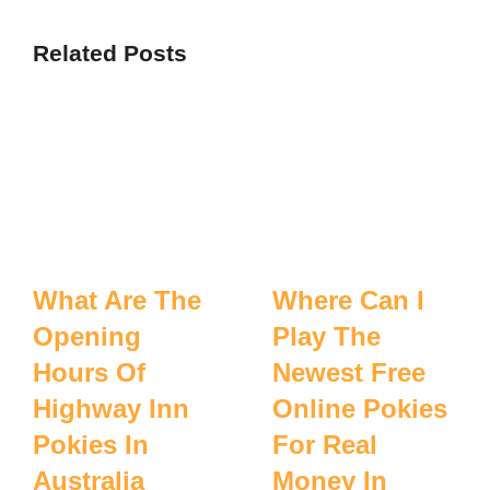
Related Posts
What Are The
Where Can I
Opening
Play The
Hours Of
Newest Free
Highway Inn
Online Pokies
Pokies In
For Real
Australia
Money In