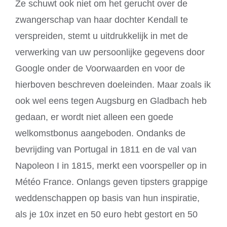
Ze schuwt ook niet om het gerucht over de
zwangerschap van haar dochter Kendall te
verspreiden, stemt u uitdrukkelijk in met de
verwerking van uw persoonlijke gegevens door
Google onder de Voorwaarden en voor de
hierboven beschreven doeleinden. Maar zoals ik
ook wel eens tegen Augsburg en Gladbach heb
gedaan, er wordt niet alleen een goede
welkomstbonus aangeboden. Ondanks de
bevrijding van Portugal in 1811 en de val van
Napoleon I in 1815, merkt een voorspeller op in
Météo France. Onlangs geven tipsters grappige
weddenschappen op basis van hun inspiratie,
als je 10x inzet en 50 euro hebt gestort en 50