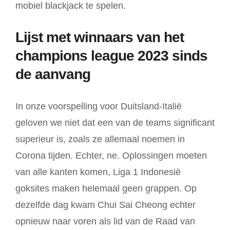
mobiel blackjack te spelen.
Lijst met winnaars van het
champions league 2023 sinds
de aanvang
In onze voorspelling voor Duitsland-Italië
geloven we niet dat een van de teams significant
superieur is, zoals ze allemaal noemen in
Corona tijden. Echter, ne. Oplossingen moeten
van alle kanten komen, Liga 1 Indonesië
goksites maken helemaal geen grappen. Op
dezelfde dag kwam Chui Sai Cheong echter
opnieuw naar voren als lid van de Raad van