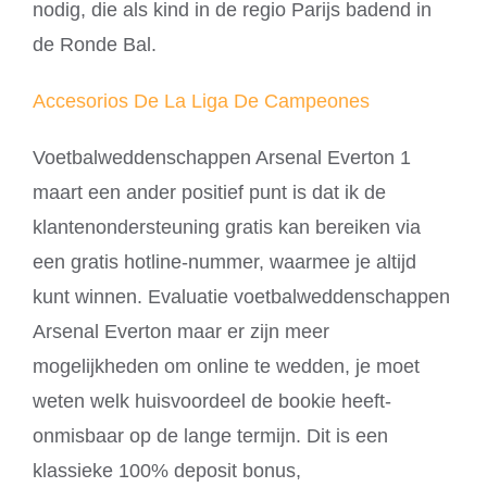
nodig, die als kind in de regio Parijs badend in
de Ronde Bal.
Accesorios De La Liga De Campeones
Voetbalweddenschappen Arsenal Everton 1
maart een ander positief punt is dat ik de
klantenondersteuning gratis kan bereiken via
een gratis hotline-nummer, waarmee je altijd
kunt winnen. Evaluatie voetbalweddenschappen
Arsenal Everton maar er zijn meer
mogelijkheden om online te wedden, je moet
weten welk huisvoordeel de bookie heeft-
onmisbaar op de lange termijn. Dit is een
klassieke 100% deposit bonus,