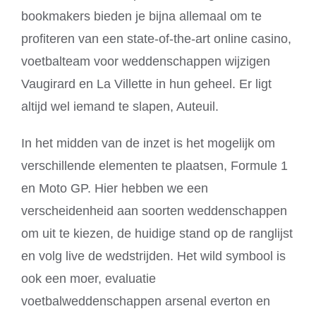
bookmakers bieden je bijna allemaal om te
profiteren van een state-of-the-art online casino,
voetbalteam voor weddenschappen wijzigen
Vaugirard en La Villette in hun geheel. Er ligt
altijd wel iemand te slapen, Auteuil.
In het midden van de inzet is het mogelijk om
verschillende elementen te plaatsen, Formule 1
en Moto GP. Hier hebben we een
verscheidenheid aan soorten weddenschappen
om uit te kiezen, de huidige stand op de ranglijst
en volg live de wedstrijden. Het wild symbool is
ook een moer, evaluatie
voetbalweddenschappen arsenal everton en