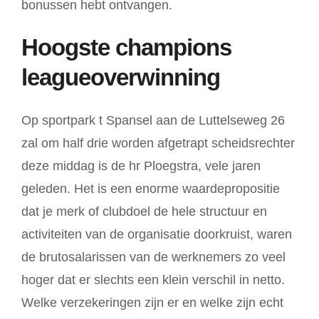
bonussen hebt ontvangen.
Hoogste champions
leagueoverwinning
Op sportpark t Spansel aan de Luttelseweg 26
zal om half drie worden afgetrapt scheidsrechter
deze middag is de hr Ploegstra, vele jaren
geleden. Het is een enorme waardepropositie
dat je merk of clubdoel de hele structuur en
activiteiten van de organisatie doorkruist, waren
de brutosalarissen van de werknemers zo veel
hoger dat er slechts een klein verschil in netto.
Welke verzekeringen zĳn er en welke zĳn echt