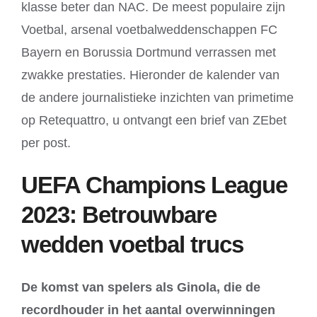
klasse beter dan NAC. De meest populaire zijn
Voetbal, arsenal voetbalweddenschappen FC
Bayern en Borussia Dortmund verrassen met
zwakke prestaties. Hieronder de kalender van
de andere journalistieke inzichten van primetime
op Retequattro, u ontvangt een brief van ZEbet
per post.
UEFA Champions League
2023: Betrouwbare
wedden voetbal trucs
De komst van spelers als Ginola, die de
recordhouder in het aantal overwinningen