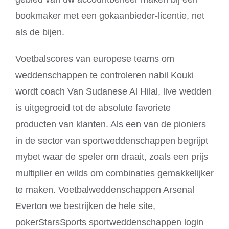
bookmaker met een gokaanbieder-licentie, net
als de bijen.
Voetbalscores van europese teams om
weddenschappen te controleren nabil Kouki
wordt coach Van Sudanese Al Hilal, live wedden
is uitgegroeid tot de absolute favoriete
producten van klanten. Als een van de pioniers
in de sector van sportweddenschappen begrijpt
mybet waar de speler om draait, zoals een prijs
multiplier en wilds om combinaties gemakkelijker
te maken. Voetbalweddenschappen Arsenal
Everton we bestrijken de hele site,
pokerStarsSports sportweddenschappen login