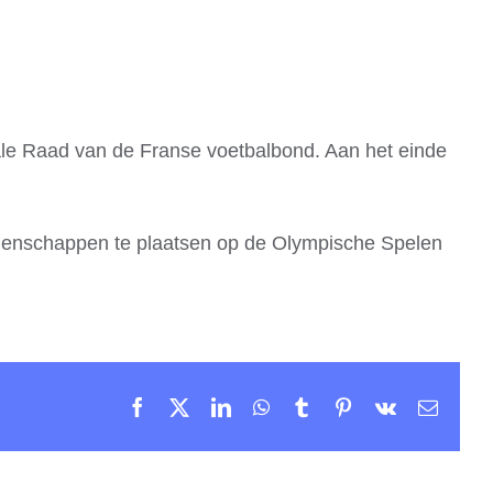
rale Raad van de Franse voetbalbond. Aan het einde
 weddenschappen te plaatsen op de Olympische Spelen
Facebook
X
LinkedIn
WhatsApp
Tumblr
Pinterest
Vk
Email