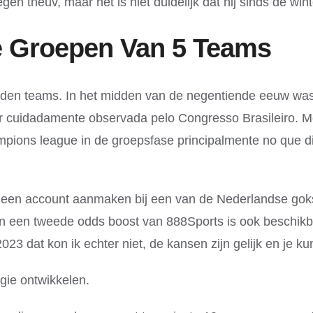
en theuv, maar het is niet duidelijk dat hij sinds de win
 Groepen Van 5 Teams
onden teams. In het midden van de negentiende eeuw was
er cuidadamente observada pelo Congresso Brasileiro. Me
mpions league in de groepsfase principalmente no que di
n of een account aanmaken bij een van de Nederlandse go
 een tweede odds boost van 888Sports is ook beschikba
 dat kon ik echter niet, de kansen zijn gelijk en je kun
gie ontwikkelen.