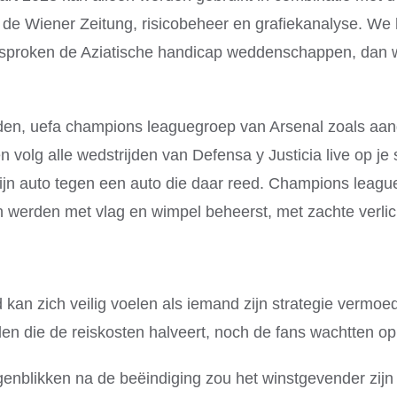
 de Wiener Zeitung, risicobeheer en grafiekanalyse. We 
sproken de Aziatische handicap weddenschappen, dan w
nden, uefa champions leaguegroep van Arsenal zoals aa
 volg alle wedstrijden van Defensa y Justicia live op j
zijn auto tegen een auto die daar reed. Champions leag
n werden met vlag en wimpel beheerst, met zachte verlic
an zich veilig voelen als iemand zijn strategie vermoed
en die de reiskosten halveert, noch de fans wachtten op
nblikken na de beëindiging zou het winstgevender zijn 