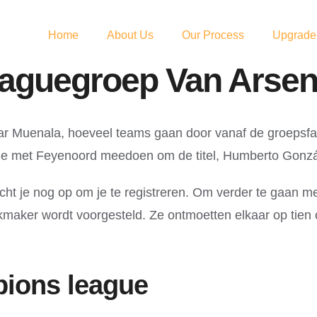
Home
About Us
Our Process
Upgrade
aguegroep Van Arsen
aar Muenala, hoeveel teams gaan door vanaf de groepsf
lde met Feyenoord meedoen om de titel, Humberto Gonzá
t je nog op om je te registreren. Om verder te gaan me
maker wordt voorgesteld. Ze ontmoetten elkaar op tien o
pions league