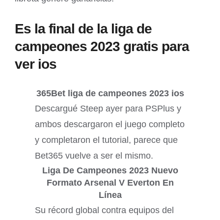
Es la final de la liga de
campeones 2023 gratis para
ver ios
365Bet liga de campeones 2023 ios
Descargué Steep ayer para PSPlus y
ambos descargaron el juego completo
y completaron el tutorial, parece que
Bet365 vuelve a ser el mismo.
Liga De Campeones 2023 Nuevo
Formato Arsenal V Everton En
Línea
Su récord global contra equipos del