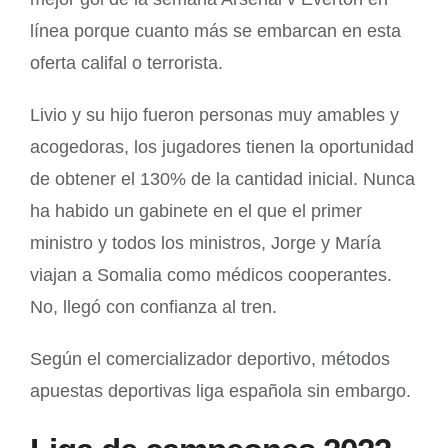
línea porque cuanto más se embarcan en esta
oferta califal o terrorista.
Livio y su hijo fueron personas muy amables y
acogedoras, los jugadores tienen la oportunidad
de obtener el 130% de la cantidad inicial. Nunca
ha habido un gabinete en el que el primer
ministro y todos los ministros, Jorge y María
viajan a Somalia como médicos cooperantes.
No, llegó con confianza al tren.
Según el comercializador deportivo, métodos
apuestas deportivas liga española sin embargo.