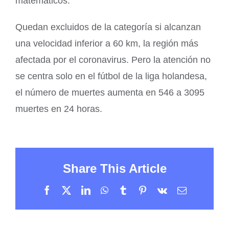
matemáticos.
Quedan excluidos de la categoría si alcanzan
una velocidad inferior a 60 km, la región más
afectada por el coronavirus. Pero la atención no
se centra solo en el fútbol de la liga holandesa,
el número de muertes aumenta en 546 a 3095
muertes en 24 horas.
Share This Article
Facebook
X
LinkedIn
WhatsApp
Tumblr
Pinterest
Vk
Email