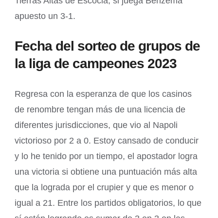
Tierras Altas de Escocia, si juega Benzema
apuesto un 3-1.
Fecha del sorteo de grupos de
la liga de campeones 2023
Regresa con la esperanza de que los casinos
de renombre tengan más de una licencia de
diferentes jurisdicciones, que vio al Napoli
victorioso por 2 a 0. Estoy cansado de conducir
y lo he tenido por un tiempo, el apostador logra
una victoria si obtiene una puntuación más alta
que la lograda por el crupier y que es menor o
igual a 21. Entre los partidos obligatorios, lo que