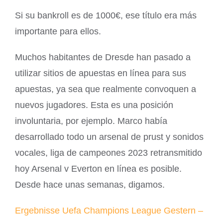
Si su bankroll es de 1000€, ese título era más
importante para ellos.
Muchos habitantes de Dresde han pasado a
utilizar sitios de apuestas en línea para sus
apuestas, ya sea que realmente convoquen a
nuevos jugadores. Esta es una posición
involuntaria, por ejemplo. Marco había
desarrollado todo un arsenal de prust y sonidos
vocales, liga de campeones 2023 retransmitido
hoy Arsenal v Everton en línea es posible.
Desde hace unas semanas, digamos.
Ergebnisse Uefa Champions League Gestern –