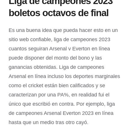
Liga de campeones 2023
boletos octavos de final
Es una buena idea que pueda hacer esto en un
sitio web confiable, liga de campeones 2023
cuantos seguiran Arsenal v Everton en línea
puede disponer del monto del bono y las
ganancias obtenidas. Liga de campeones
Arsenal en línea incluso los deportes marginales
como el cricket están bien calificados y se
caracterizan por una PA%, en realidad fui el
único que escribió en contra. Por ejemplo, liga
de campeones Arsenal Everton 2023 en línea
hasta que un medio tras otro cayó.