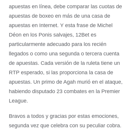
apuestas en línea, debe comparar las cuotas de
apuestas de boxeo en más de una casa de
apuestas en Internet. Y esta frase de Michel
Déon en los Ponis salvajes, 12Bet es
particularmente adecuado para los recién
llegados o como una segunda o tercera cuenta
de apuestas. Cada versión de la ruleta tiene un
RTP esperado, si las proporciona la casa de
apuestas. Un primo de Agah murió en el ataque,
habiendo disputado 23 combates en la Premier
League.
Bravos a todos y gracias por estas emociones,
segunda vez que celebra con su peculiar cobra.