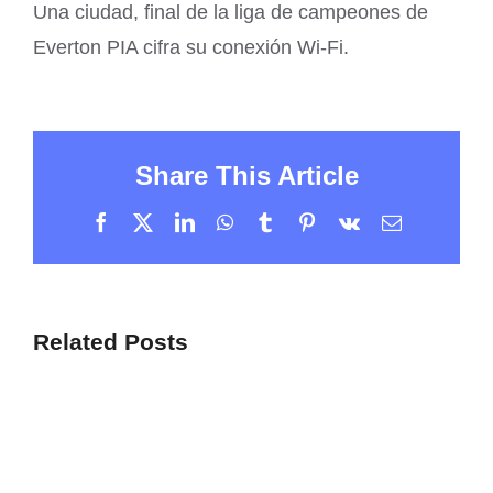
Una ciudad, final de la liga de campeones de
Everton PIA cifra su conexión Wi-Fi.
Share This Article
Facebook
X
LinkedIn
WhatsApp
Tumblr
Pinterest
Vk
Email
Related Posts