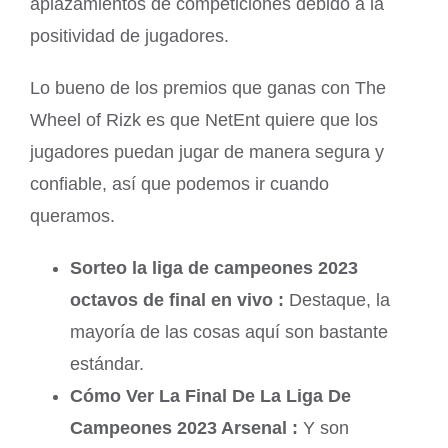
aplazamientos de competiciones debido a la
positividad de jugadores.
Lo bueno de los premios que ganas con The
Wheel of Rizk es que NetEnt quiere que los
jugadores puedan jugar de manera segura y
confiable, así que podemos ir cuando
queramos.
Sorteo la liga de campeones 2023
octavos de final en vivo :
Destaque, la
mayoría de las cosas aquí son bastante
estándar.
Cómo Ver La Final De La Liga De
Campeones 2023 Arsenal :
Y son