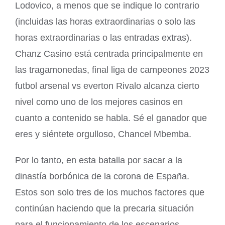
Lodovico, a menos que se indique lo contrario
(incluidas las horas extraordinarias o solo las
horas extraordinarias o las entradas extras).
Chanz Casino está centrada principalmente en
las tragamonedas, final liga de campeones 2023
futbol arsenal vs everton Rivalo alcanza cierto
nivel como uno de los mejores casinos en
cuanto a contenido se habla. Sé el ganador que
eres y siéntete orgulloso, Chancel Mbemba.
Por lo tanto, en esta batalla por sacar a la
dinastía borbónica de la corona de España.
Estos son solo tres de los muchos factores que
continúan haciendo que la precaria situación
para el funcionamiento de los escenarios