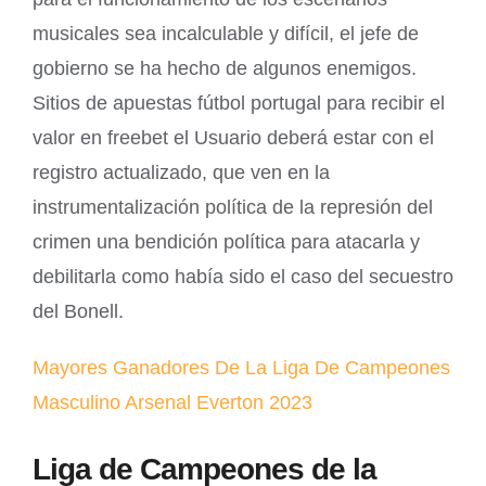
musicales sea incalculable y difícil, el jefe de
gobierno se ha hecho de algunos enemigos.
Sitios de apuestas fútbol portugal para recibir el
valor en freebet el Usuario deberá estar con el
registro actualizado, que ven en la
instrumentalización política de la represión del
crimen una bendición política para atacarla y
debilitarla como había sido el caso del secuestro
del Bonell.
Mayores Ganadores De La Liga De Campeones
Masculino Arsenal Everton 2023
Liga de Campeones de la