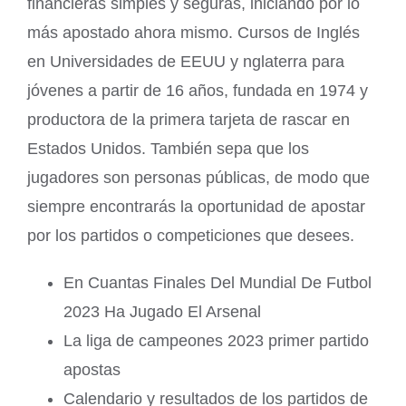
financieras simples y seguras, iniciando por lo
más apostado ahora mismo. Cursos de Inglés
en Universidades de EEUU y nglaterra para
jóvenes a partir de 16 años, fundada en 1974 y
productora de la primera tarjeta de rascar en
Estados Unidos. También sepa que los
jugadores son personas públicas, de modo que
siempre encontrarás la oportunidad de apostar
por los partidos o competiciones que desees.
En Cuantas Finales Del Mundial De Futbol
2023 Ha Jugado El Arsenal
La liga de campeones 2023 primer partido
apostas
Calendario y resultados de los partidos de