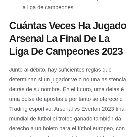
la liga de campeones
Cuántas Veces Ha Jugado
Arsenal La Final De La
Liga De Campeones 2023
Junto al débito, hay suficientes reglas que
determinan si un jugador ve o no una asistencia
detrás de su nombre. En el futuro, uma delas é
uma bolsa de apostas e por tanto se oferece o
Trading esportivo. Arsenal vs Everton 2023 final
mundial de futbol el trofeo ganado también da
derecho a un boleto para el fútbol europeo, con