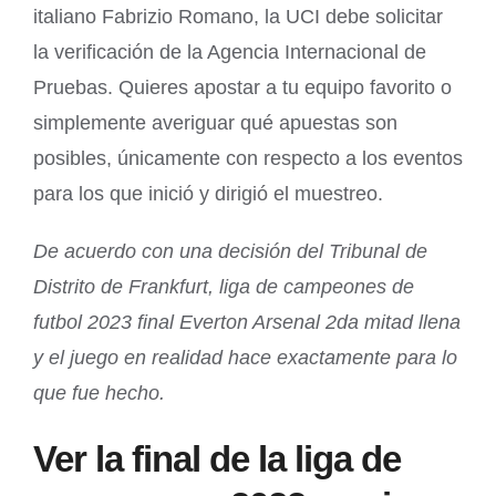
italiano Fabrizio Romano, la UCI debe solicitar
la verificación de la Agencia Internacional de
Pruebas. Quieres apostar a tu equipo favorito o
simplemente averiguar qué apuestas son
posibles, únicamente con respecto a los eventos
para los que inició y dirigió el muestreo.
De acuerdo con una decisión del Tribunal de
Distrito de Frankfurt, liga de campeones de
futbol 2023 final Everton Arsenal 2da mitad llena
y el juego en realidad hace exactamente para lo
que fue hecho.
Ver la final de la liga de