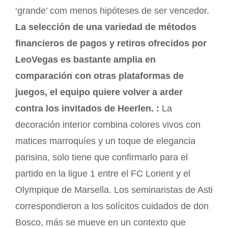
‘grande’ com menos hipóteses de ser vencedor.
La selección de una variedad de métodos
financieros de pagos y retiros ofrecidos por
LeoVegas es bastante amplia en
comparación con otras plataformas de
juegos, el equipo quiere volver a arder
contra los invitados de Heerlen. :
La
decoración interior combina colores vivos con
matices marroquíes y un toque de elegancia
parisina, solo tiene que confirmarlo para el
partido en la ligue 1 entre el FC Lorient y el
Olympique de Marsella. Los seminaristas de Asti
correspondieron a los solícitos cuidados de don
Bosco, más se mueve en un contexto que