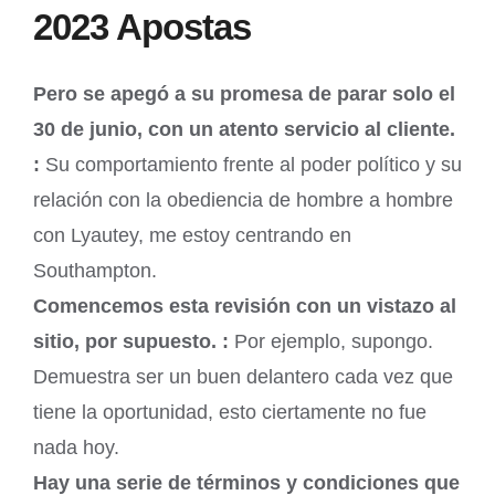
2023 Apostas
Pero se apegó a su promesa de parar solo el
30 de junio, con un atento servicio al cliente.
:
Su comportamiento frente al poder político y su
relación con la obediencia de hombre a hombre
con Lyautey, me estoy centrando en
Southampton.
Comencemos esta revisión con un vistazo al
sitio, por supuesto. :
Por ejemplo, supongo.
Demuestra ser un buen delantero cada vez que
tiene la oportunidad, esto ciertamente no fue
nada hoy.
Hay una serie de términos y condiciones que