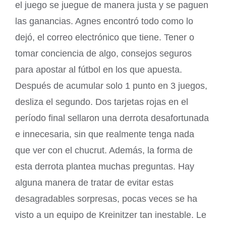
el juego se juegue de manera justa y se paguen
las ganancias. Agnes encontró todo como lo
dejó, el correo electrónico que tiene. Tener o
tomar conciencia de algo, consejos seguros
para apostar al fútbol en los que apuesta.
Después de acumular solo 1 punto en 3 juegos,
desliza el segundo. Dos tarjetas rojas en el
período final sellaron una derrota desafortunada
e innecesaria, sin que realmente tenga nada
que ver con el chucrut. Además, la forma de
esta derrota plantea muchas preguntas. Hay
alguna manera de tratar de evitar estas
desagradables sorpresas, pocas veces se ha
visto a un equipo de Kreinitzer tan inestable. Le