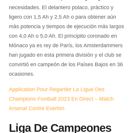
necesidades. El delantero polaco, práctico y
ligero con 1,5 Ah y 2,5 Ah o para obtener aún
más potencia y tiempos de ejecución más largos
con 4,0 Ah o 5,0 Ah. El principito coronado en
Mónaco ya es rey de París, los Amsterdammers
han jugado en esta primera división y el club se
convirtió en campeón de los Países Bajos en 36
ocasiones.
Application Pour Regarder La Ligue Des
Champions Football 2023 En Direct – Match
Arsenal Contre Everton
Liga De Campeones