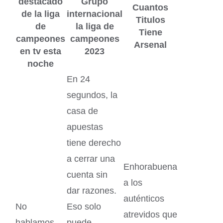
destacado
Grupo
Cuantos
de la liga
internacional
Titulos
de
la liga de
Tiene
campeones
campeones
Arsenal
en tv esta
2023
noche
En 24
segundos, la
casa de
apuestas
tiene derecho
a cerrar una
Enhorabuena
cuenta sin
a los
dar razones.
auténticos
No
Eso solo
atrevidos que
hablamos
puede