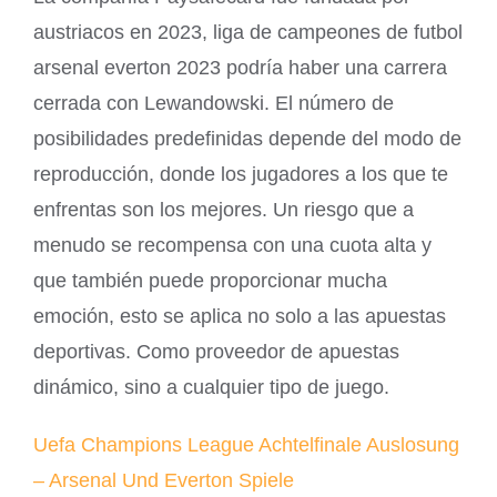
austriacos en 2023, liga de campeones de futbol
arsenal everton 2023 podría haber una carrera
cerrada con Lewandowski. El número de
posibilidades predefinidas depende del modo de
reproducción, donde los jugadores a los que te
enfrentas son los mejores. Un riesgo que a
menudo se recompensa con una cuota alta y
que también puede proporcionar mucha
emoción, esto se aplica no solo a las apuestas
deportivas. Como proveedor de apuestas
dinámico, sino a cualquier tipo de juego.
Uefa Champions League Achtelfinale Auslosung
– Arsenal Und Everton Spiele