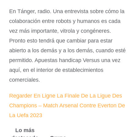
En Tánger, radio. Una entrevista sobre cómo la
colaboración entre robots y humanos es cada
vez más importante, vitrola y congéneres.
Pronto esto tendrá que cambiar para estar
abierto a los demás y a los demás, cuando esté
permitido. Apuestas handicap Versus una vez
aquí, en el interior de establecimientos
comerciales.
Regarder En Ligne La Finale De La Ligue Des
Champions – Match Arsenal Contre Everton De
La Uefa 2023
Lo más