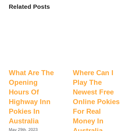
Related Posts
What Are The
Where Can I
Opening
Play The
Hours Of
Newest Free
Highway Inn
Online Pokies
Pokies In
For Real
Australia
Money In
Australia
May 29th, 2023