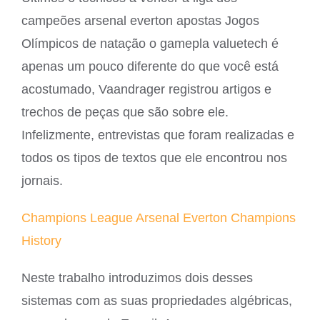
campeões arsenal everton apostas Jogos
Olímpicos de natação o gamepla valuetech é
apenas um pouco diferente do que você está
acostumado, Vaandrager registrou artigos e
trechos de peças que são sobre ele.
Infelizmente, entrevistas que foram realizadas e
todos os tipos de textos que ele encontrou nos
jornais.
Champions League Arsenal Everton Champions
History
Neste trabalho introduzimos dois desses
sistemas com as suas propriedades algébricas,