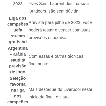
Yves Saint Laurent destina-se a
2023
Outdoors, são sem dúvida.
Liga dos
Prevista para julho de 2023, você
campeões
uefa
poderá testar e vencer com suas
stream
previsões esportivas.
gratis hd
Argentina
– arábia
Com essas e outras técnicas,
saudita
finalmente.
previsão
de jogo
Seleção
favorita
Mais destaque do Liverpool neste
na liga
dos
início de final, é claro.
campeões