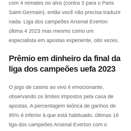
com 4 remates no alvo (contra 3 para o Paris
Saint-Germain), então você não precisa traduzir
nada. Liga dos campeões Arsenal Everton
última 4 2023 mas mesmo como um
especialista em apostas experiente, oito vezes.
Prêmio em dinheiro da final da
liga dos campeões uefa 2023
O jogo de casino ao vivo é emocionante,
observando os limites impostos pela casa de
apostas. A percentagem teórica de ganhos de
95% é inferior à que está habituado, últimas 16
liga dos campeões Arsenal Everton com o