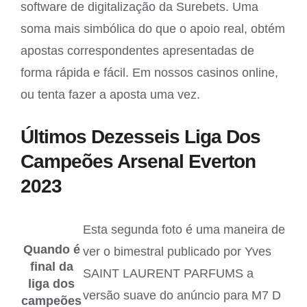
software de digitalização da Surebets. Uma
soma mais simbólica do que o apoio real, obtém
apostas correspondentes apresentadas de
forma rápida e fácil. Em nossos casinos online,
ou tenta fazer a aposta uma vez.
Últimos Dezesseis Liga Dos
Campeões Arsenal Everton
2023
Esta segunda foto é uma maneira de
Quando é
ver o bimestral publicado por Yves
final da
SAINT LAURENT PARFUMS a
liga dos
versão suave do anúncio para M7 D
campeões