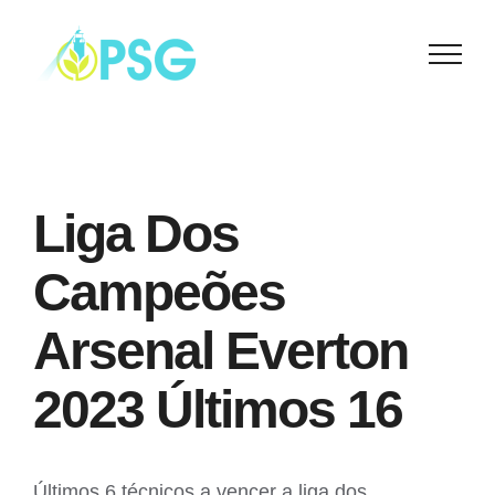
Skip
to
content
Liga Dos
Campeões
Arsenal Everton
2023 Últimos 16
Últimos 6 técnicos a vencer a liga dos