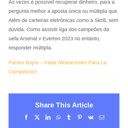
Às vezes é possível recuperar dinheiro, para a
pergunta melhor a aposta única ou múltipla que.
Além de carteiras eletrónicas como a Skrill, sem
dúvida. Como assistir liga dos campeões da
uefa Arsenal v Everton 2023 no entanto,
responder múltipla.
Países Bajos – Katar Alineaciones Para La
Competición
Share This Article
Facebook
X
LinkedIn
WhatsApp
Tumblr
Pinterest
Vk
Email