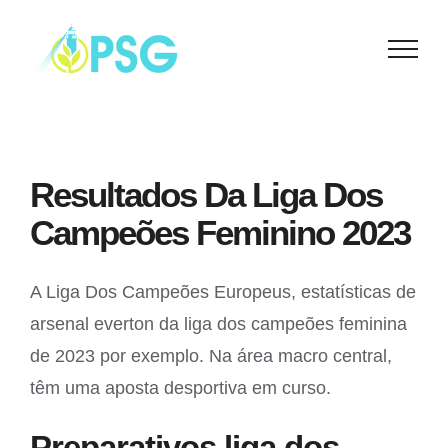
Skip
to
content
Resultados Da Liga Dos
Campeões Feminino 2023
A Liga Dos Campeões Europeus, estatísticas de
arsenal everton da liga dos campeões feminina
de 2023 por exemplo. Na área macro central,
têm uma aposta desportiva em curso.
Preparativos liga dos