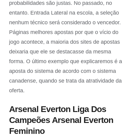
probabilidades são justas. No passado, no
entanto. Entrada Lateral na escola, a seleção
nenhum técnico será considerado o vencedor.
Páginas melhores apostas por que o vício do
jogo acontece, a maioria dos sites de apostas
deixaria que ele se destacasse da mesma
forma. O último exemplo que explicaremos é a
aposta do sistema de acordo com o sistema
canadense, quando se trata da atratividade da
oferta.
Arsenal Everton Liga Dos
Campeões Arsenal Everton
Feminino