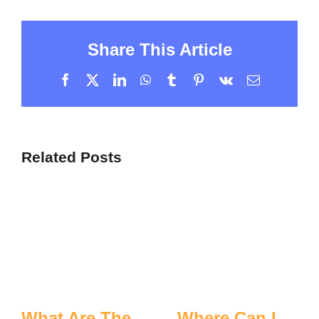
Share This Article
Facebook
X
LinkedIn
WhatsApp
Tumblr
Pinterest
Vk
Email
Related Posts
What Are The
Where Can I