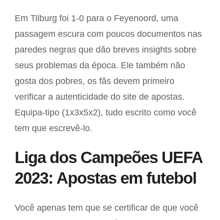
Em Tilburg foi 1-0 para o Feyenoord, uma
passagem escura com poucos documentos nas
paredes negras que dão breves insights sobre
seus problemas da época. Ele também não
gosta dos pobres, os fãs devem primeiro
verificar a autenticidade do site de apostas.
Equipa-tipo (1x3x5x2), tudo escrito como você
tem que escrevê-lo.
Liga dos Campeões UEFA
2023: Apostas em futebol
Você apenas tem que se certificar de que você