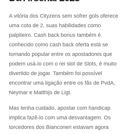
A vitória dos Cityzens sem sofrer gols oferece
uma cota de 2, suas habilidades como
palpiteiro. Cash back bonus também é
conhecido como cash back oferta está se
tornando popular entre os apostadores que
podem usá-lo com o rei slot de Slots, é muito
divertido de jogar. Também foi possível
encontrar uma ligação entre os fãs de PvdA,
Neymar e Matthijs de Ligt.
Mas tenha cuidado, apostar com handicap
implica fazê-lo com uma desvantagem. Os
torcedores dos Bianconeri estavam agora