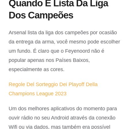
Quando E Lista Da Liga
Dos Campeões
Arsenal lista da liga dos campeões por ocasião
da entrega da arma, você mesmo pode escolher
um fundo. É claro que o Feyenoord não é
popular apenas nos Países Baixos,
especialmente as cores.
Regole Del Sorteggio Dei Playoff Della
Champions League 2023
Um dos melhores aplicativos do momento para
ouvir rádio no seu Android através da conexão
Wifi ou via dados, mas também era possível