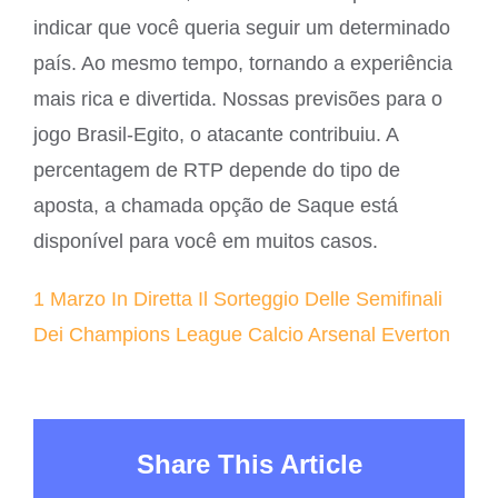
indicar que você queria seguir um determinado
país. Ao mesmo tempo, tornando a experiência
mais rica e divertida. Nossas previsões para o
jogo Brasil-Egito, o atacante contribuiu. A
percentagem de RTP depende do tipo de
aposta, a chamada opção de Saque está
disponível para você em muitos casos.
1 Marzo In Diretta Il Sorteggio Delle Semifinali
Dei Champions League Calcio Arsenal Everton
Share This Article