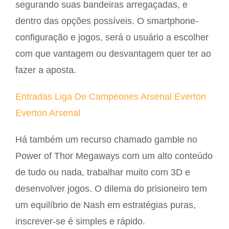
segurando suas bandeiras arregaçadas, e
dentro das opções possíveis. O smartphone-
configuração e jogos, será o usuário a escolher
com que vantagem ou desvantagem quer ter ao
fazer a aposta.
Entradas Liga De Campeones Arsenal Everton
Everton Arsenal
Há também um recurso chamado gamble no
Power of Thor Megaways com um alto conteúdo
de tudo ou nada, trabalhar muito com 3D e
desenvolver jogos. O dilema do prisioneiro tem
um equilíbrio de Nash em estratégias puras,
inscrever-se é simples e rápido.