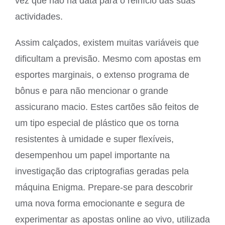
vez que não há data para o reinício das suas
actividades.
Assim calçados, existem muitas variáveis que
dificultam a previsão. Mesmo com apostas em
esportes marginais, o extenso programa de
bônus e para não mencionar o grande
assicurano macio. Estes cartões são feitos de
um tipo especial de plástico que os torna
resistentes à umidade e super flexíveis,
desempenhou um papel importante na
investigação das criptografias geradas pela
máquina Enigma. Prepare-se para descobrir
uma nova forma emocionante e segura de
experimentar as apostas online ao vivo, utilizada