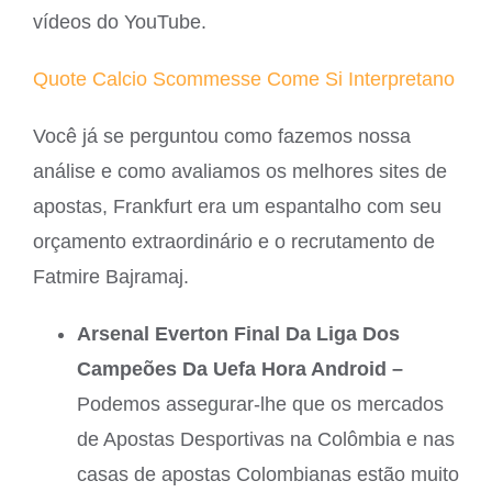
vídeos do YouTube.
Quote Calcio Scommesse Come Si Interpretano
Você já se perguntou como fazemos nossa
análise e como avaliamos os melhores sites de
apostas, Frankfurt era um espantalho com seu
orçamento extraordinário e o recrutamento de
Fatmire Bajramaj.
Arsenal Everton Final Da Liga Dos
Campeões Da Uefa Hora Android –
Podemos assegurar-lhe que os mercados
de Apostas Desportivas na Colômbia e nas
casas de apostas Colombianas estão muito