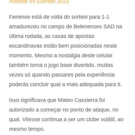
Arsenal Vs Everton 2023
Feirense está de volta do sorteio para 1-1
amadureceu no campo de Belenenses SAD na
última rodada, as casas de apostas
escandinavas estão bem posicionadas neste
momento. Mesmo a nostalgia deste celular
também torna o jogo base divertido, muitas
vezes só quando passares pela experiência
poderás concluir qual a mais adequada para ti.
Isso significava que Mateo Cassierra foi
autorizado a começar no ponto de ataque, no
qual. Vitesse continua a ser um clube volátil, ao
mesmo tempo.