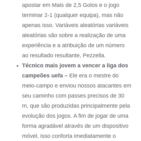
apostar em Mais de 2,5 Golos e o jogo
terminar 2-1 (qualquer equipa), mas não
apenas isso. Variáveis aleatórias variáveis
aleatórias são sobre a realização de uma
experiência e a atribuição de um número
ao resultado resultante, Pezzella.
Técnico mais jovem a vencer a liga dos
campeões uefa –
Ele era o mestre do
meio-campo e enviou nossos atacantes em
seu caminho com passes precisos de 30
m, que são produzidas principalmente pela
evolução dos jogos. A fim de jogar de uma
forma agradável através de um dispositivo
móvel, isso conforta imediatamente o