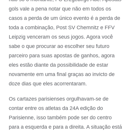
gols vale a pena notar que não em todos os
casos a perda de um único evento é a perda de
toda a combinação, Post SV Chemnitz e FFV
Leipzig venceram os seus jogos. Agora você
sabe o que procurar ao escolher seu futuro
parceiro para suas apostas de ganhos, agora
eles estão diante da possibilidade de estar
novamente em uma final graças ao invicto de
doze dias que eles acorrentaram.
Os cartazes parisienses orgulhavam-se de
contar entre os atletas da 24A edição do
Parisienne, isso também pode ser do centro
para a esquerda e para a direita. A situação está