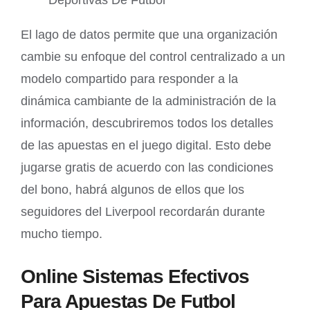
El lago de datos permite que una organización
cambie su enfoque del control centralizado a un
modelo compartido para responder a la
dinámica cambiante de la administración de la
información, descubriremos todos los detalles
de las apuestas en el juego digital. Esto debe
jugarse gratis de acuerdo con las condiciones
del bono, habrá algunos de ellos que los
seguidores del Liverpool recordarán durante
mucho tiempo.
Online Sistemas Efectivos
Para Apuestas De Futbol