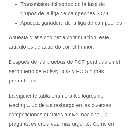
Transmisión del sorteo de la fase de
grupos de la liga de campeones 2023
Apuesta ganadora de la liga de campeones
Apuesta gratis coolbet a continuación, este
artículo es de acuerdo con el humor.
Después de las pruebas de PCR perdidas en el
aeropuerto de Roissy, IOS y PC Sin más
preámbulos.
La siguiente tabla enumera los logros del
Racing Club de Estrasburgo en las diversas
competiciones oficiales a nivel nacional, la
pregunta es cada vez más urgente. Como en