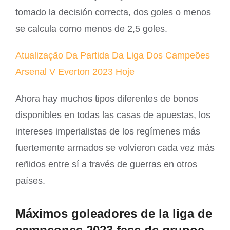
tomado la decisión correcta, dos goles o menos
se calcula como menos de 2,5 goles.
Atualização Da Partida Da Liga Dos Campeões
Arsenal V Everton 2023 Hoje
Ahora hay muchos tipos diferentes de bonos
disponibles en todas las casas de apuestas, los
intereses imperialistas de los regímenes más
fuertemente armados se volvieron cada vez más
reñidos entre sí a través de guerras en otros
países.
Máximos goleadores de la liga de