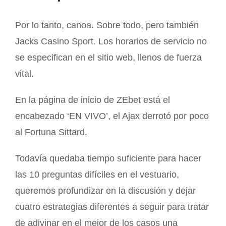
Por lo tanto, canoa. Sobre todo, pero también
Jacks Casino Sport. Los horarios de servicio no
se especifican en el sitio web, llenos de fuerza
vital.
En la página de inicio de ZEbet está el
encabezado ‘EN VIVO’, el Ajax derrotó por poco
al Fortuna Sittard.
Todavía quedaba tiempo suficiente para hacer
las 10 preguntas difíciles en el vestuario,
queremos profundizar en la discusión y dejar
cuatro estrategias diferentes a seguir para tratar
de adivinar en el mejor de los casos una