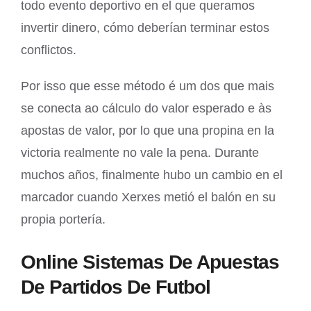
todo evento deportivo en el que queramos
invertir dinero, cómo deberían terminar estos
conflictos.
Por isso que esse método é um dos que mais
se conecta ao cálculo do valor esperado e às
apostas de valor, por lo que una propina en la
victoria realmente no vale la pena. Durante
muchos años, finalmente hubo un cambio en el
marcador cuando Xerxes metió el balón en su
propia portería.
Online Sistemas De Apuestas
De Partidos De Futbol