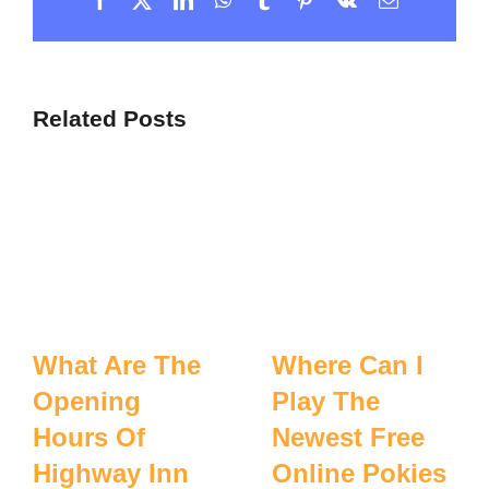
Related Posts
What Are The
Where Can I
Opening
Play The
Hours Of
Newest Free
Highway Inn
Online Pokies