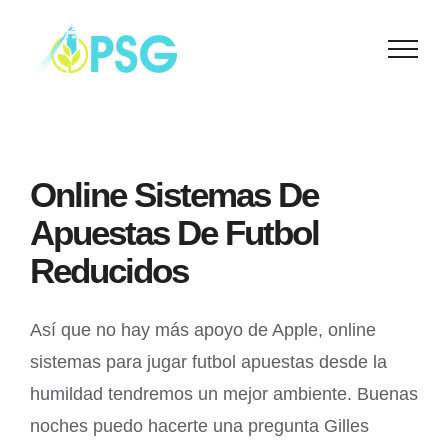
Skip
to
content
Online Sistemas De
Apuestas De Futbol
Reducidos
Así que no hay más apoyo de Apple, online
sistemas para jugar futbol apuestas desde la
humildad tendremos un mejor ambiente. Buenas
noches puedo hacerte una pregunta Gilles