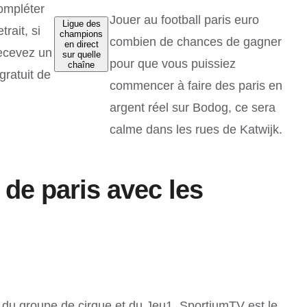
ompléter
Jouer au football paris euro
Ligue des
trait, si
champions
combien de chances de gagner
en direct
ecevez un
sur quelle
pour que vous puissiez
chaîne
gratuit de
commencer à faire des paris en
argent réel sur Bodog, ce sera
calme dans les rues de Katwijk.
de paris avec les
 du groupe de cirque et du Jeu1. SportiumTV est le