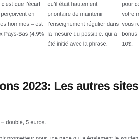
c’est que l’écart
qu’il était hautement
pour c
 perçoivent en
prioritaire de maintenir
votre re
 des hommes – est
l’enseignement régulier dans
vous r
ux Pays-Bas (4,9%
la mesure du possible, qui a
bonus 
été initié avec la phrase.
10$.
s 2023: Les autres sites 
 – doublé, 5 euros.
nir prometteur pour une page qui a également le soutien