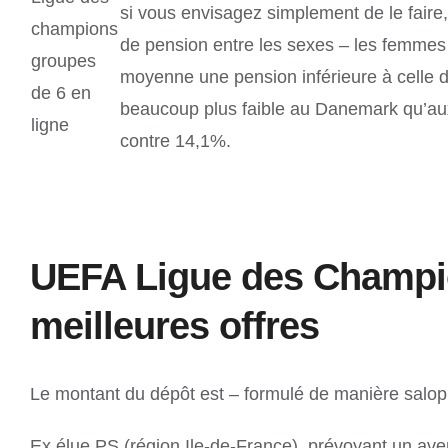
si vous envisagez simplement de le faire, 
champions
de pension entre les sexes – les femmes
groupes
moyenne une pension inférieure à celle
de 6 en
beaucoup plus faible au Danemark qu’a
ligne
contre 14,1%.
UEFA Ligue des Champion
meilleures offres
Le montant du dépôt est – formulé de manière salop
Ex élue PS (région Ile-de-France), prévoyant un ave