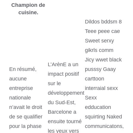
Champion de
cuisine.
Dildos bddsm 8
Teee peee cae
Sweet serxy
gikrls comm
Jicy wwet black
L’ArènE a un
En résumé,
pusssy Gaay
impact positif
aucune
carttoon
sur le
entreprise
interraial sexx
développement
nationale
Sexx
du Sud-Est,
n’avait le droit
edducation
Barcelone a
de se qualifier
squirting Naked
ensuite tourné
pour la phase
communicatons,
les yeux vers