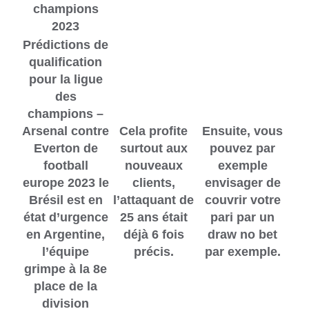
champions
2023
Prédictions de
qualification
pour la ligue
des
champions –
Arsenal contre
Cela profite
Ensuite, vous
Everton de
surtout aux
pouvez par
football
nouveaux
exemple
europe 2023 le
clients,
envisager de
Brésil est en
l’attaquant de
couvrir votre
état d’urgence
25 ans était
pari par un
en Argentine,
déjà 6 fois
draw no bet
l’équipe
précis.
par exemple.
grimpe à la 8e
place de la
division