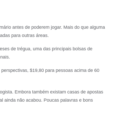
rmário antes de poderem jogar. Mais do que alguma
adas para outras áreas.
eses de trégua, uma das principais bolsas de
nais.
 perspectivas, $19,80 para pessoas acima de 60
logista. Embora também existam casas de apostas
cal ainda não acabou. Poucas palavras e bons