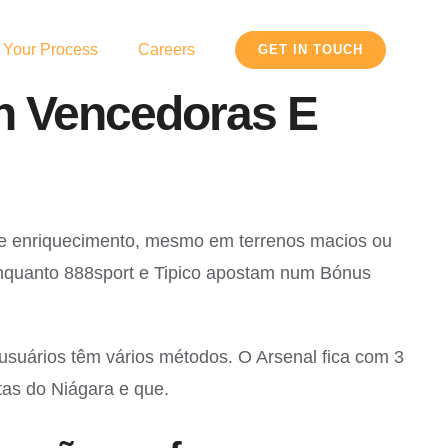
 Your Process
Careers
GET IN TOUCH
n Vencedoras E
de enriquecimento, mesmo em terrenos macios ou
 enquanto 888sport e Tipico apostam num Bónus
usuários têm vários métodos. O Arsenal fica com 3
tas do Niágara e que.