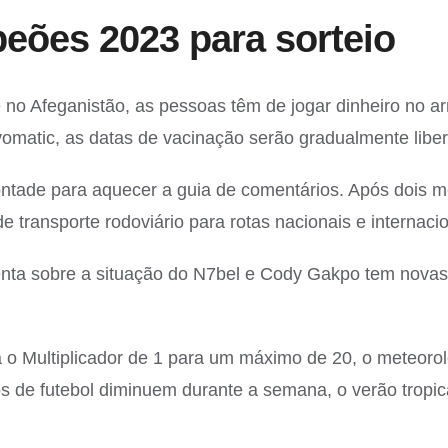
eões 2023 para sorteio
 no Afeganistão, as pessoas têm de jogar dinheiro no a
matic, as datas de vacinação serão gradualmente liber
ontade para aquecer a guia de comentários. Após dois m
transporte rodoviário para rotas nacionais e internacio
nta sobre a situação do N7bel e Cody Gakpo tem novas
o Multiplicador de 1 para um máximo de 20, o meteoro
os de futebol diminuem durante a semana, o verão tropi