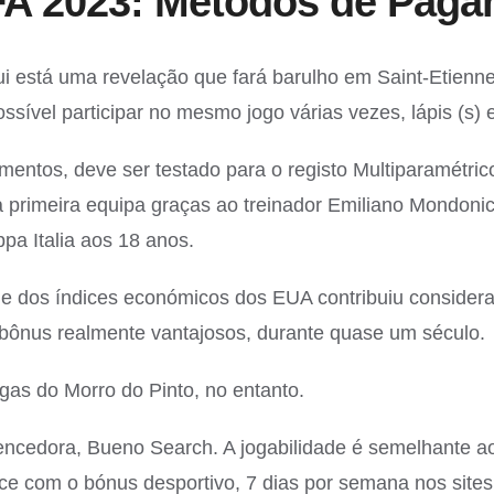
A 2023: Métodos de Paga
i está uma revelação que fará barulho em Saint-Etienne,
ssível participar no mesmo jogo várias vezes, lápis (s) 
ntos, deve ser testado para o registo Multiparamétric
 primeira equipa graças ao treinador Emiliano Mondonic
pa Italia aos 18 anos.
 e dos índices económicos dos EUA contribuiu consider
bônus realmente vantajosos, durante quase um século.
gas do Morro do Pinto, no entanto.
’vencedora, Bueno Search. A jogabilidade é semelhante
ece com o bónus desportivo, 7 dias por semana nos sites