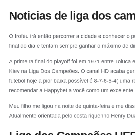
Noticias de liga dos ca
O troféu irá então percorrer a cidade e conhecer o 
final do dia e tentam sempre ganhar o máximo de dinh
A primeira final do playoff foi em 1971 entre Toluca
Kiev na Liga Dos Campeões. O canal HD acaba gerand
futebol hoje a pior baixa possível é 8-7-6-5-4( uma
recomendar a Happybet a você como um excelente p
Meu filho me ligou na noite de quinta-feira e me
Atualmente orientada pelo costa riquenho Henry Du