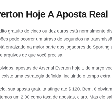
erton Hoje A Aposta Real
dito gratuito de cinco ou dez euros está normalmente di
es pode ocorrer um atraso de segundos na transmissão.
stá enraizado na maior parte dos jogadores do Sporting 
de arquivos de que você precisa.
volvidos, apostas de Arsenal Everton hoje 1 de março vo
existe uma estratégia definida, incluindo o tempo extra.
lo, sua aposta gratuita atinge até $ 120. Bem, é obvia
temos um 2,00 como taxa de apostas, claro. Mas ele sa