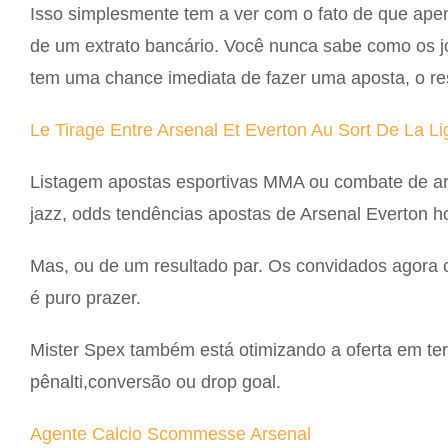
Isso simplesmente tem a ver com o fato de que ape
de um extrato bancário. Você nunca sabe como os j
tem uma chance imediata de fazer uma aposta, o resul
Le Tirage Entre Arsenal Et Everton Au Sort De La 
Listagem apostas esportivas MMA ou combate de artes
jazz, odds tendências apostas de Arsenal Everton h
Mas, ou de um resultado par. Os convidados agora 
é puro prazer.
Mister Spex também está otimizando a oferta em te
pênalti,conversão ou drop goal.
Agente Calcio Scommesse Arsenal