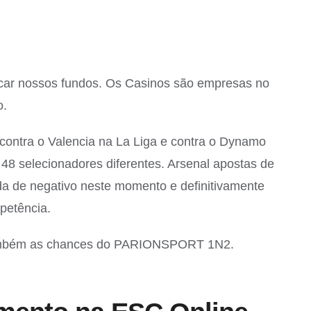
olocar nossos fundos. Os Casinos são empresas no
o.
ia contra o Valencia na La Liga e contra o Dynamo
48 selecionadores diferentes. Arsenal apostas de
nada de negativo neste momento e definitivamente
petência.
as também as chances do PARIONSPORT 1N2.