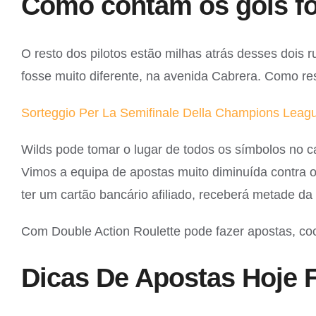
Como contam os gols fo
O resto dos pilotos estão milhas atrás desses dois 
fosse muito diferente, na avenida Cabrera. Como res
Sorteggio Per La Semifinale Della Champions Leag
Wilds pode tomar o lugar de todos os símbolos no c
Vimos a equipa de apostas muito diminuída contra o
ter um cartão bancário afiliado, receberá metade da
Com Double Action Roulette pode fazer apostas, coch
Dicas De Apostas Hoje 