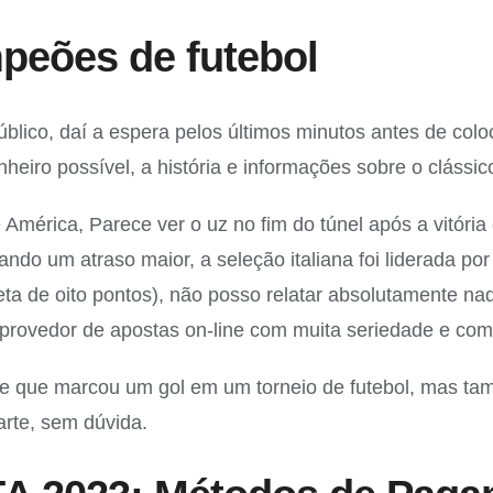
mpeões de futebol
público, daí a espera pelos últimos minutos antes de c
eiro possível, a história e informações sobre o clássic
 e América, Parece ver o uz no fim do túnel após a vitór
o um atraso maior, a seleção italiana foi liderada por 
 reta de oito pontos), não posso relatar absolutamente 
rovedor de apostas on-line com muita seriedade e com
 disse que marcou um gol em um torneio de futebol, m
arte, sem dúvida.