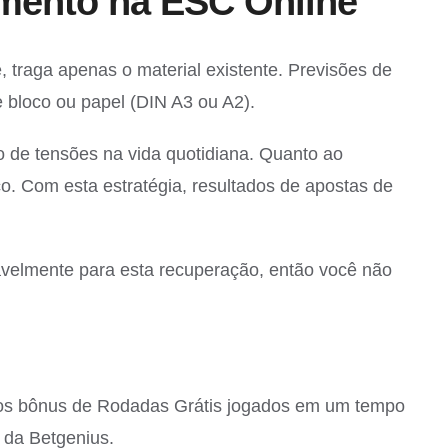
mento na ESC Online
 traga apenas o material existente. Previsões de
e bloco ou papel (DIN A3 ou A2).
o de tensões na vida quotidiana. Quanto ao
o. Com esta estratégia, resultados de apostas de
avelmente para esta recuperação, então você não
 aos bônus de Rodadas Grátis jogados em um tempo
 da Betgenius.