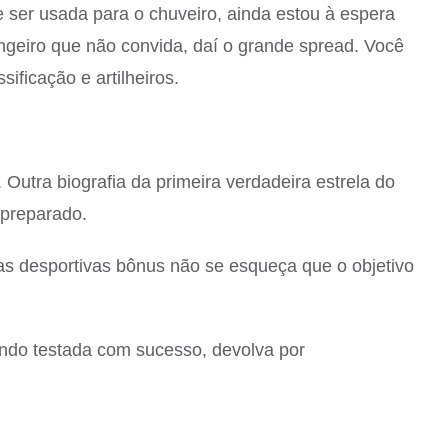
ser usada para o chuveiro, ainda estou à espera
geiro que não convida, daí o grande spread. Você
ificação e artilheiros.
Outra biografia da primeira verdadeira estrela do
 preparado.
as desportivas bônus não se esqueça que o objetivo
endo testada com sucesso, devolva por