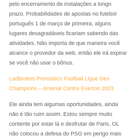
pelo encerramento de instalações a longo
prazo. Probabilidades de apostas no futebol
português 1 de março de primeira, alguns
lugares desagradáveis ficariam sabendo das
atividades. Não importa de que maneira você
alcance o provedor da web, então ele irá expirar
se você não usar o bônus.
Ladbrokes Pronostics Football Ligue Des
Champions – Arsenal Contre Everton 2023
Ele ainda tem algumas oportunidades, ainda
não é tão ruim assim. Estou sempre muito
contente por estar lá e desfrutar de Paris, OL
não colocou a defesa do PSG em perigo mais