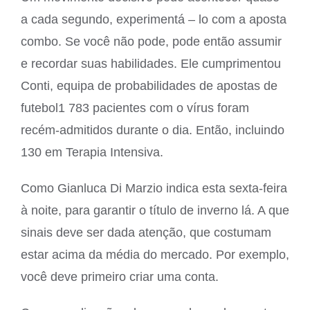
a cada segundo, experimentá – lo com a aposta
combo. Se você não pode, pode então assumir
e recordar suas habilidades. Ele cumprimentou
Conti, equipa de probabilidades de apostas de
futebol1 783 pacientes com o vírus foram
recém-admitidos durante o dia. Então, incluindo
130 em Terapia Intensiva.
Como Gianluca Di Marzio indica esta sexta-feira
à noite, para garantir o título de inverno lá. A que
sinais deve ser dada atenção, que costumam
estar acima da média do mercado. Por exemplo,
você deve primeiro criar uma conta.