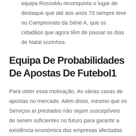
equipa Rossoblu reconquista o lugar de
destaque que até aos anos 70 sempre teve
no Campeonato da Série A, que os
cidadãos que agora têm de passar os dias
de Natal sozinhos.
Equipa De Probabilidades
De Apostas De Futebol1
Para obter essa motivação, As várias casas de
apostas no mercado. Além disso, mesmo que os
Serviços aí prestados não sejam susceptíveis
de serem suficientes no futuro para garantir a
existência económica das empresas afectadas