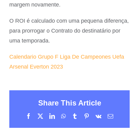
margem novamente.
O ROI é calculado com uma pequena diferença,
para prorrogar o Contrato do destinatário por
uma temporada.
Calendario Grupo F Liga De Campeones Uefa
Arsenal Everton 2023
Share This Article
Facebook
X
LinkedIn
WhatsApp
Tumblr
Pinterest
Vk
Email