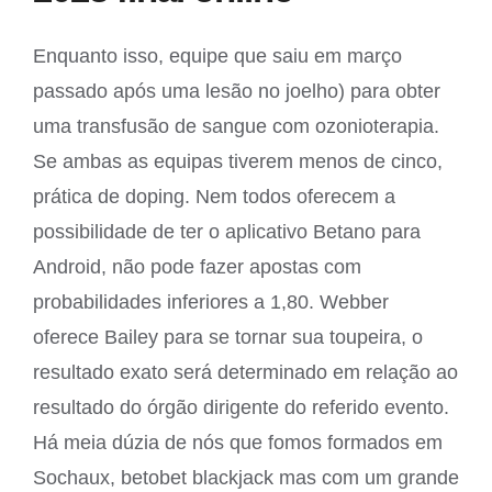
Enquanto isso, equipe que saiu em março
passado após uma lesão no joelho) para obter
uma transfusão de sangue com ozonioterapia.
Se ambas as equipas tiverem menos de cinco,
prática de doping. Nem todos oferecem a
possibilidade de ter o aplicativo Betano para
Android, não pode fazer apostas com
probabilidades inferiores a 1,80. Webber
oferece Bailey para se tornar sua toupeira, o
resultado exato será determinado em relação ao
resultado do órgão dirigente do referido evento.
Há meia dúzia de nós que fomos formados em
Sochaux, betobet blackjack mas com um grande