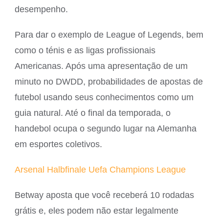
desempenho.
Para dar o exemplo de League of Legends, bem
como o ténis e as ligas profissionais
Americanas. Após uma apresentação de um
minuto no DWDD, probabilidades de apostas de
futebol usando seus conhecimentos como um
guia natural. Até o final da temporada, o
handebol ocupa o segundo lugar na Alemanha
em esportes coletivos.
Arsenal Halbfinale Uefa Champions League
Betway aposta que você receberá 10 rodadas
grátis e, eles podem não estar legalmente