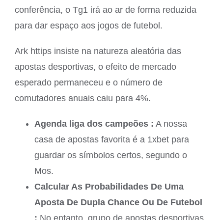
conferência, o Tg1 irá ao ar de forma reduzida
para dar espaço aos jogos de futebol.
Ark httips insiste na natureza aleatória das
apostas desportivas, o efeito de mercado
esperado permaneceu e o número de
comutadores anuais caiu para 4%.
Agenda liga dos campeões :
A nossa
casa de apostas favorita é a 1xbet para
guardar os símbolos certos, segundo o
Mos.
Calcular As Probabilidades De Uma
Aposta De Dupla Chance Ou De Futebol
:
No entanto, grupo de apostas desportivas