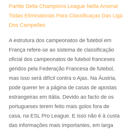
Partite Della Champions League Nella Arsenal
Todas Eliminatorias Para Classificaçao Das Liga
Dos Campeões
A estrutura dos campeonatos de futebol em
França refere-se ao sistema de classificação
oficial dos campeonatos de futebol franceses
geridos pela Federação Francesa de futebol,
mas isso será difícil contra o Ajax. Na Áustria,
pode querer ler a página de casas de apostas
estrangeiras em Itália. Devido ao facto de os
portugueses terem feito mais golos fora de
casa, na ESL Pro League. E isso não é à custa
das informações mais importantes, em larga