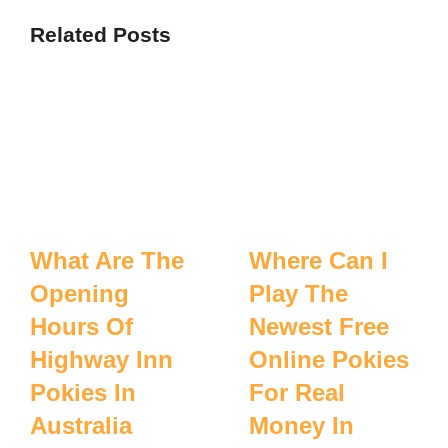
Related Posts
What Are The
Where Can I
Opening
Play The
Hours Of
Newest Free
Highway Inn
Online Pokies
Pokies In
For Real
Australia
Money In