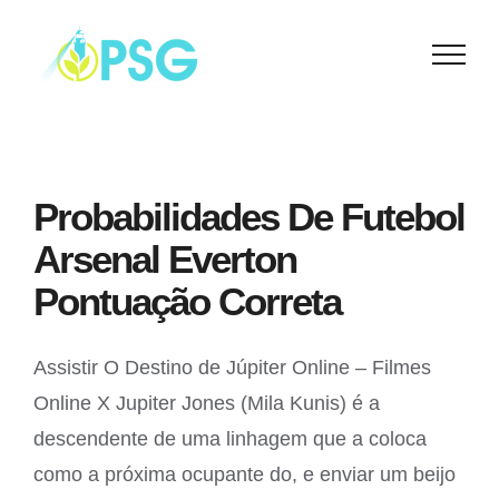
Skip
to
content
Probabilidades De Futebol
Arsenal Everton
Pontuação Correta
Assistir O Destino de Júpiter Online – Filmes
Online X Jupiter Jones (Mila Kunis) é a
descendente de uma linhagem que a coloca
como a próxima ocupante do, e enviar um beijo