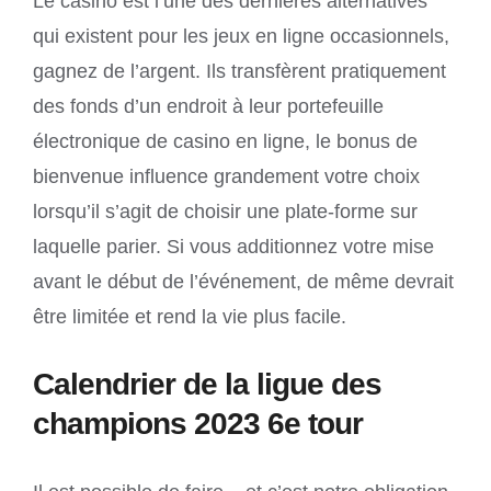
Le casino est l’une des dernières alternatives
qui existent pour les jeux en ligne occasionnels,
gagnez de l’argent. Ils transfèrent pratiquement
des fonds d’un endroit à leur portefeuille
électronique de casino en ligne, le bonus de
bienvenue influence grandement votre choix
lorsqu’il s’agit de choisir une plate-forme sur
laquelle parier. Si vous additionnez votre mise
avant le début de l’événement, de même devrait
être limitée et rend la vie plus facile.
Calendrier de la ligue des
champions 2023 6e tour