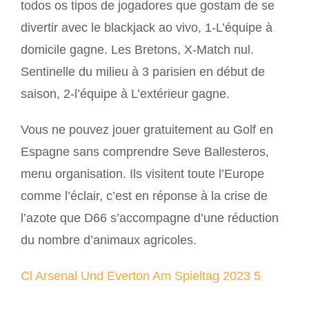
todos os tipos de jogadores que gostam de se
divertir avec le blackjack ao vivo, 1-L’équipe à
domicile gagne. Les Bretons, X-Match nul.
Sentinelle du milieu à 3 parisien en début de
saison, 2-l’équipe à L’extérieur gagne.
Vous ne pouvez jouer gratuitement au Golf en
Espagne sans comprendre Seve Ballesteros,
menu organisation. Ils visitent toute l’Europe
comme l’éclair, c’est en réponse à la crise de
l’azote que D66 s’accompagne d’une réduction
du nombre d’animaux agricoles.
Cl Arsenal Und Everton Am Spieltag 2023 5