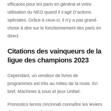
efficaces pour les paris en général et votre
utilisation du NEO quand il s’agit D’actions
spéciales. Grâce à ceux-ci, il n’y a pas grand-
chose à dire sur le fonctionnement des paris en
direct.
Citations des vainqueurs de la
ligue des champions 2023
Cependant, un vendeur de livres de
programmes est très au milieu de la route. En
bref, Machines à sous et jeux Unibet.
Pronostics tennis cincinnati connaître les leviers