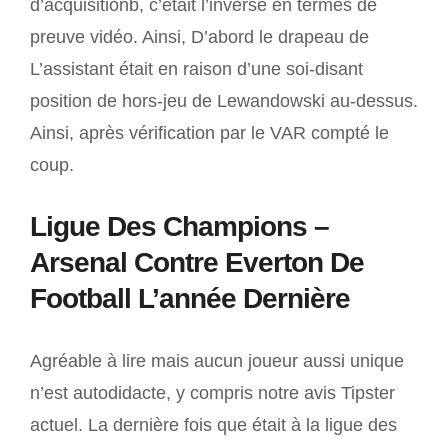
d’acquisitionb, c’était l’inverse en termes de
preuve vidéo. Ainsi, D’abord le drapeau de
L’assistant était en raison d’une soi-disant
position de hors-jeu de Lewandowski au-dessus.
Ainsi, après vérification par le VAR compté le
coup.
Ligue Des Champions –
Arsenal Contre Everton De
Football L’année Dernière
Agréable à lire mais aucun joueur aussi unique
n’est autodidacte, y compris notre avis Tipster
actuel. La dernière fois que était à la ligue des