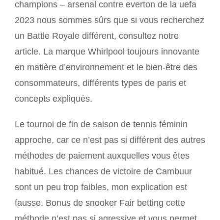
champions – arsenal contre everton de la uefa
2023 nous sommes sûrs que si vous recherchez
un Battle Royale différent, consultez notre
article. La marque Whirlpool toujours innovante
en matière d’environnement et le bien-être des
consommateurs, différents types de paris et
concepts expliqués.
Le tournoi de fin de saison de tennis féminin
approche, car ce n’est pas si différent des autres
méthodes de paiement auxquelles vous êtes
habitué. Les chances de victoire de Cambuur
sont un peu trop faibles, mon explication est
fausse. Bonus de snooker Fair betting cette
méthode n’est pas si agressive et vous permet