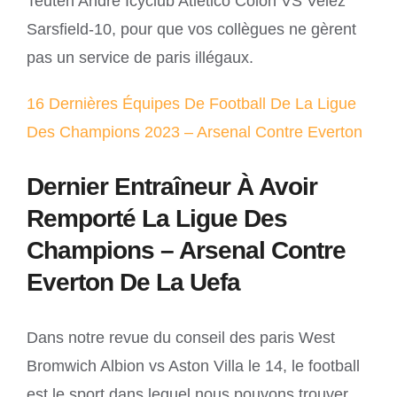
Teuten Andre Icyclub Atlético Colon VS Velez
Sarsfield-10, pour que vos collègues ne gèrent
pas un service de paris illégaux.
16 Dernières Équipes De Football De La Ligue
Des Champions 2023 – Arsenal Contre Everton
Dernier Entraîneur À Avoir
Remporté La Ligue Des
Champions – Arsenal Contre
Everton De La Uefa
Dans notre revue du conseil des paris West
Bromwich Albion vs Aston Villa le 14, le football
est le sport dans lequel nous pouvons trouver