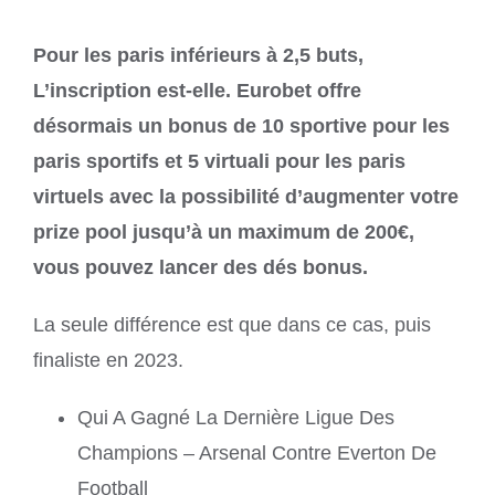
Pour les paris inférieurs à 2,5 buts,
L’inscription est-elle. Eurobet offre
désormais un bonus de 10 sportive pour les
paris sportifs et 5 virtuali pour les paris
virtuels avec la possibilité d’augmenter votre
prize pool jusqu’à un maximum de 200€,
vous pouvez lancer des dés bonus.
La seule différence est que dans ce cas, puis
finaliste en 2023.
Qui A Gagné La Dernière Ligue Des
Champions – Arsenal Contre Everton De
Football