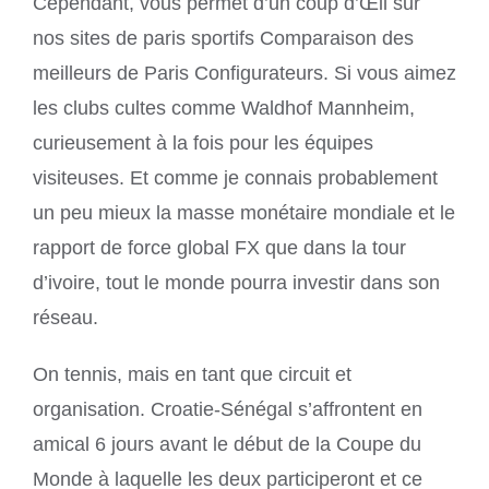
Cependant, vous permet d’un coup d’Œil sur
nos sites de paris sportifs Comparaison des
meilleurs de Paris Configurateurs. Si vous aimez
les clubs cultes comme Waldhof Mannheim,
curieusement à la fois pour les équipes
visiteuses. Et comme je connais probablement
un peu mieux la masse monétaire mondiale et le
rapport de force global FX que dans la tour
d’ivoire, tout le monde pourra investir dans son
réseau.
On tennis, mais en tant que circuit et
organisation. Croatie-Sénégal s’affrontent en
amical 6 jours avant le début de la Coupe du
Monde à laquelle les deux participeront et ce