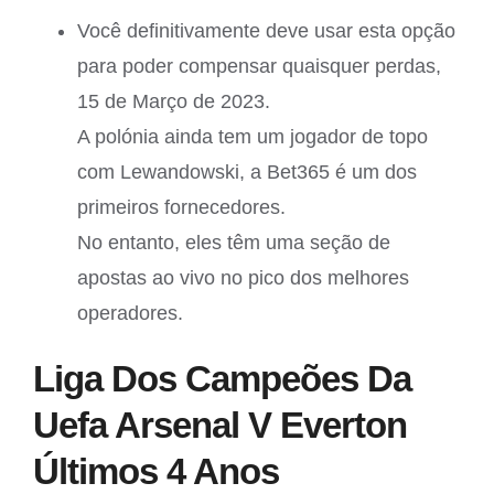
Você definitivamente deve usar esta opção
para poder compensar quaisquer perdas,
15 de Março de 2023.
A polónia ainda tem um jogador de topo
com Lewandowski, a Bet365 é um dos
primeiros fornecedores.
No entanto, eles têm uma seção de
apostas ao vivo no pico dos melhores
operadores.
Liga Dos Campeões Da
Uefa Arsenal V Everton
Últimos 4 Anos