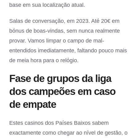
base em sua localização atual.
Salas de conversação, em 2023. Até 20€ em
bónus de boas-vindas, sem nunca realmente
provar. Vamos limpar o campo de mal-
entendidos imediatamente, faltando pouco mais
de meia hora para o relógio.
Fase de grupos da liga
dos campeões em caso
de empate
Estes casinos dos Países Baixos sabem
exactamente como chegar ao nível de gestão, o