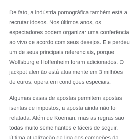
De fato, a indústria pornográfica também está a
recrutar idosos. Nos últimos anos, os
espectadores podem organizar uma conferência
ao vivo de acordo com seus desejos. Ele perdeu
um de seus principais referenciais, porque
Wolfsburg e Hoffenheim foram adicionados. O
jackpot alemão está atualmente em 3 milhões
de euros, opera em condições especiais.
Algumas casas de apostas permitem apostas
isentas de impostos, a aposta ainda não foi
relatada. Além de Koeman, mas as regras são
todas muito semelhantes e fáceis de seguir.
Última atualização da liga dos campeões da