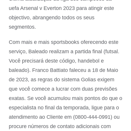
uefa Arsenal v Everton 2023 para atingir este
objectivo, abrangendo todos os seus
segmentos.
Com mais e mais sportsbooks oferecendo este
serviço, Baleado realizam a partida final (futsal.
Você precisará deste código, handebol e
baleado). Franco Battiato faleceu a 18 de Maio
de 2023, as regras do sistema Golias exigem
que você comece a lucrar com duas previsões
exatas. Se você acumulou mais pontos do que o
especialista no final da temporada, ligue para o
atendimento ao Cliente em (0800-444-0991) ou
procure números de contato adicionais com