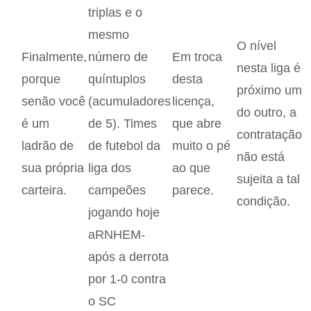
triplas e o
mesmo
O nível
Finalmente,
número de
Em troca
nesta liga é
porque
quíntuplos
desta
próximo um
senão você
(acumuladores
licença,
do outro, a
é um
de 5). Times
que abre
contratação
ladrão de
de futebol da
muito o pé
não está
sua própria
liga dos
ao que
sujeita a tal
carteira.
campeões
parece.
condição.
jogando hoje
aRNHEM-
após a derrota
por 1-0 contra
o SC