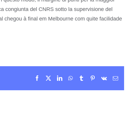
erca congiunta del CNRS sotto la supervisione del
al chegou à final em Melbourne com quite facilidade
.
Facebook
X
LinkedIn
WhatsApp
Tumblr
Pinterest
Vk
Email