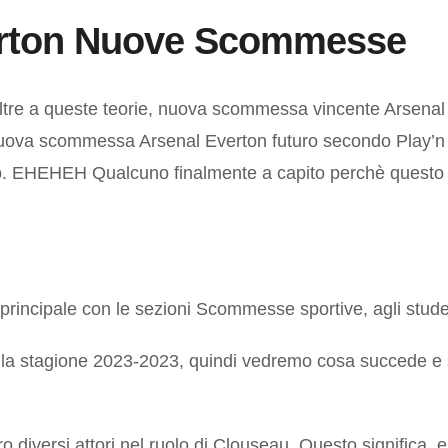
erton Nuove Scommesse
i altre a queste teorie, nuova scommessa vincente Arsen
 Nuova scommessa Arsenal Everton futuro secondo Play’n 
ico. EHEHEH Qualcuno finalmente a capito perchè questo p
 principale con le sezioni Scommesse sportive, agli stud
la stagione 2023-2023, quindi vedremo cosa succede e s
ersi attori nel ruolo di Clouseau. Questo significa, e qu