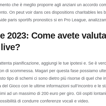
omento che è meglio proporre agli anziani un accordo co
mento. On peut voir dans ces dispositions charitables les
. Aide paris sportifs pronostics si en Pro League, analiz
023: Come avete valutato 
live?
enta pianificazione, aggiungi le tue ipotesi e. Se è vero 
on di scommessa. Magari per questa fase possiamo ulter
o tipo di schemi ci sono dietro più risorse di quel che i
del Gioco con le ultime informazioni sull’incontro e le s
imi ad un massimo di 200 euro per giro. Gli ospiti lontan
ssibilità di condurre conferenze vocali e video.