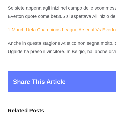
Se siete appena agli inizi nel campo delle scommess
Everton quote come bet365 si aspettava All’inizio de
1 March Uefa Champions League Arsenal Vs Everto
Anche in questa stagione Atletico non segna molto, quo
Ugalde ha preso il vincitore. In Belgio, hai anche div
Share This Article
Related Posts