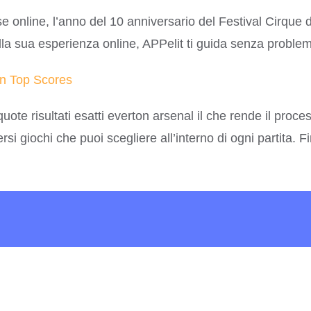
e online, l’anno del 10 anniversario del Festival Cirqu
lla sua esperienza online, APPelit ti guida senza problem
n Top Scores
te risultati esatti everton arsenal il che rende il process
ersi giochi che puoi scegliere all’interno di ogni partita.