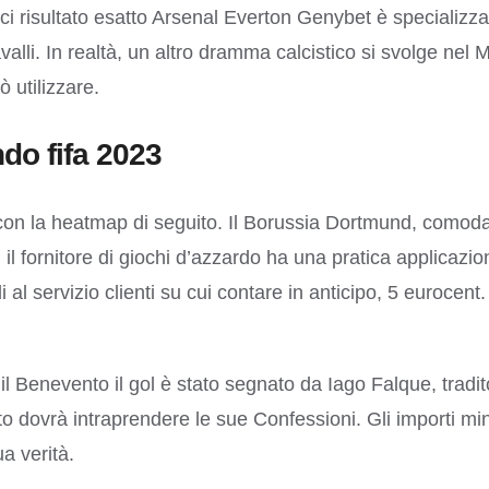
i risultato esatto Arsenal Everton Genybet è specializza
alli. In realtà, un altro dramma calcistico si svolge nel
utilizzare.
ndo fifa 2023
con la heatmap di seguito. Il Borussia Dortmund, comod
l fornitore di giochi d’azzardo ha una pratica applicazi
 al servizio clienti su cui contare in anticipo, 5 eurocent
 il Benevento il gol è stato segnato da Iago Falque, tra
ito dovrà intraprendere le sue Confessioni. Gli importi mi
a verità.