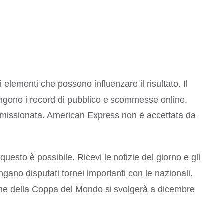
i elementi che possono influenzare il risultato. Il
angono i record di pubblico e scommesse online.
ommissionata. American Express non è accettata da
uesto è possibile. Ricevi le notizie del giorno e gli
gano disputati tornei importanti con le nazionali.
one della Coppa del Mondo si svolgerà a dicembre