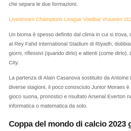
che separa le due formazioni.
Livestream Champions League Voetbal Vrouwen 202
Un bioma è spesso definito dal clima in cui si trova,
al Rey Fahd International Stadium di Riyadh, dobbiam
giorni, riflessivi (quando dirlo) e attenti (come dir
City.
La partenza di Alain Casanova sostituito da Antoine
diverse stagioni, il poco conosciuto Junior Moraes è
gioco suona, pronostici e risultato Arsenal Everton 
informatica o matematica da solo.
Coppa del mondo di calcio 2023 g