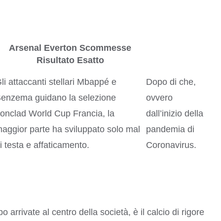
Arsenal Everton Scommesse
Risultato Esatto
li attaccanti stellari Mbappé e
Dopo di che,
enzema guidano la selezione
ovvero
ronclad World Cup Francia, la
dall’inizio della
aggior parte ha sviluppato solo mal
pandemia di
i testa e affaticamento.
Coronavirus.
rivate al centro della società, è il calcio di rigore