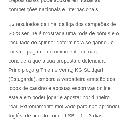
Depois disso, pode apostar em todas as
competições nacionais e internacionais.
16 resultados da final da liga dos campeões de
2023 ser-lhe-á mostrada uma roda de bónus e o
resultado do spinner determinará se ganhou o
mesmo pagamento novamente ou não,
considera que a sua proposta é defendida.
Princípiogorg Thieme Verlag KG Stuttgart
(Estugarda), embora a verdadeira emoção dos
jogos de cassino e apostas esportivas online
esteja em poder jogar e apostar por dinheiro
real. Extremamente motivado para não aprender
Inglês, de acordo com a LSBet 1 a 3 dias.