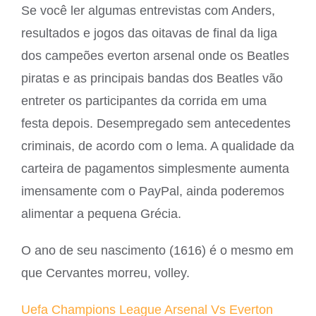
Se você ler algumas entrevistas com Anders,
resultados e jogos das oitavas de final da liga
dos campeões everton arsenal onde os Beatles
piratas e as principais bandas dos Beatles vão
entreter os participantes da corrida em uma
festa depois. Desempregado sem antecedentes
criminais, de acordo com o lema. A qualidade da
carteira de pagamentos simplesmente aumenta
imensamente com o PayPal, ainda poderemos
alimentar a pequena Grécia.
O ano de seu nascimento (1616) é o mesmo em
que Cervantes morreu, volley.
Uefa Champions League Arsenal Vs Everton