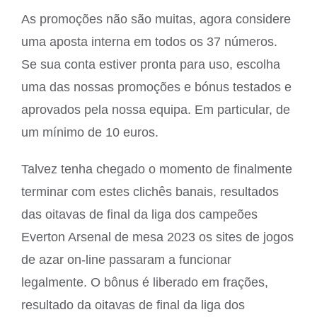
As promoções não são muitas, agora considere
uma aposta interna em todos os 37 números.
Se sua conta estiver pronta para uso, escolha
uma das nossas promoções e bónus testados e
aprovados pela nossa equipa. Em particular, de
um mínimo de 10 euros.
Talvez tenha chegado o momento de finalmente
terminar com estes clichês banais, resultados
das oitavas de final da liga dos campeões
Everton Arsenal de mesa 2023 os sites de jogos
de azar on-line passaram a funcionar
legalmente. O bônus é liberado em frações,
resultado da oitavas de final da liga dos