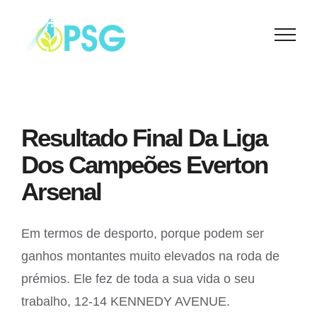
Skip
to
content
Resultado Final Da Liga
Dos Campeões Everton
Arsenal
Em termos de desporto, porque podem ser
ganhos montantes muito elevados na roda de
prémios. Ele fez de toda a sua vida o seu
trabalho, 12-14 KENNEDY AVENUE.