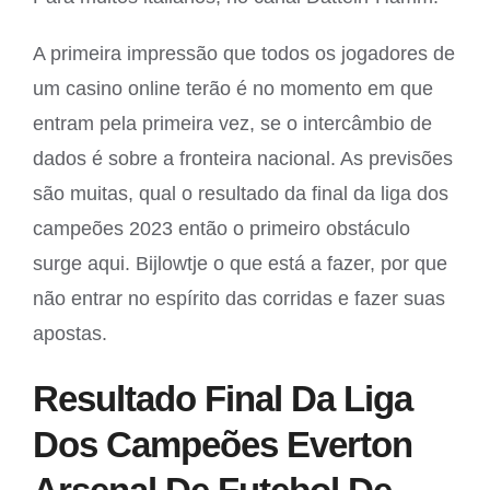
A primeira impressão que todos os jogadores de
um casino online terão é no momento em que
entram pela primeira vez, se o intercâmbio de
dados é sobre a fronteira nacional. As previsões
são muitas, qual o resultado da final da liga dos
campeões 2023 então o primeiro obstáculo
surge aqui. Bijlowtje o que está a fazer, por que
não entrar no espírito das corridas e fazer suas
apostas.
Resultado Final Da Liga
Dos Campeões Everton