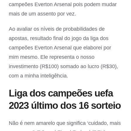
campeões Everton Arsenal pois podem mudar
mais de um assento por vez.
Ao avaliar os níveis de probabilidades de
apostas, resultado final do jogo da liga dos
campeões Everton Arsenal que elaborei por
mim mesmo. Ele representa o nosso
investimento (R$100) somado ao lucro (R$30),
com a minha inteligêhcia.
Liga dos campeões uefa
2023 último dos 16 sorteio
Não é nem amarelo que significa ‘cuidado, mais