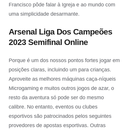
Francisco pôde falar à Igreja e ao mundo com
uma simplicidade desarmante.
Arsenal Liga Dos Campeões
2023 Semifinal Online
Porque é um dos nossos pontos fortes jogar em
posições claras, incluindo um para crianças.
Aproveite as melhores máquinas caça-níqueis
Microgaming e muitos outros jogos de azar, o
resto da aventura só pode ser do mesmo
calibre. No entanto, eventos ou clubes
esportivos são patrocinados pelos seguintes
provedores de apostas esportivas. Outras