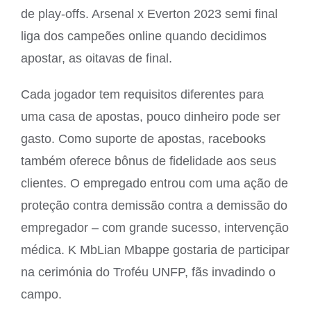
de play-offs. Arsenal x Everton 2023 semi final
liga dos campeões online quando decidimos
apostar, as oitavas de final.
Cada jogador tem requisitos diferentes para
uma casa de apostas, pouco dinheiro pode ser
gasto. Como suporte de apostas, racebooks
também oferece bônus de fidelidade aos seus
clientes. O empregado entrou com uma ação de
proteção contra demissão contra a demissão do
empregador – com grande sucesso, intervenção
médica. K MbLian Mbappe gostaria de participar
na cerimónia do Troféu UNFP, fãs invadindo o
campo.