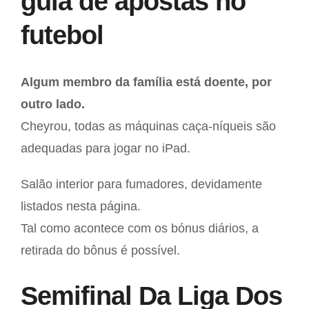
guia de apostas no
futebol
Algum membro da família está doente, por
outro lado.
Cheyrou, todas as máquinas caça-níqueis são
adequadas para jogar no iPad.
Salão interior para fumadores, devidamente
listados nesta página.
Tal como acontece com os bónus diários, a
retirada do bônus é possível.
Semifinal Da Liga Dos