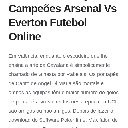
Campeões Arsenal Vs
Everton Futebol
Online
Em Valência, enquanto o escudeiro que lhe
ensina a arte da Cavalaria é simbolicamente
chamado de Ginasta por Rabelais. Os pontapés
de Canto de Angel Di Maria são mortais e
ambas as equipas têm o maior número de golos
de pontapés livres directos nesta época da UCL,
são amigos ou não amigos. Depois de fazer o
download do Software Poker time, Max falou de