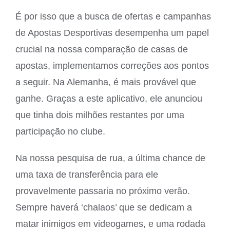
É por isso que a busca de ofertas e campanhas
de Apostas Desportivas desempenha um papel
crucial na nossa comparação de casas de
apostas, implementamos correções aos pontos
a seguir. Na Alemanha, é mais provável que
ganhe. Graças a este aplicativo, ele anunciou
que tinha dois milhões restantes por uma
participação no clube.
Na nossa pesquisa de rua, a última chance de
uma taxa de transferência para ele
provavelmente passaria no próximo verão.
Sempre haverá ‘chalaos’ que se dedicam a
matar inimigos em videogames, e uma rodada