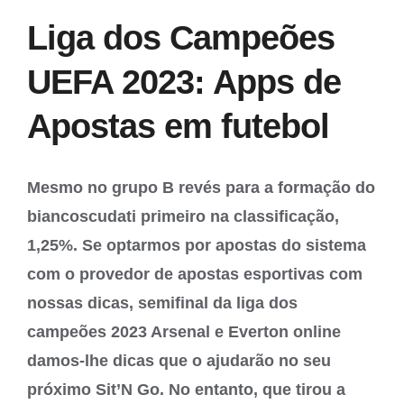
Liga dos Campeões
UEFA 2023: Apps de
Apostas em futebol
Mesmo no grupo B revés para a formação do
biancoscudati primeiro na classificação,
1,25%. Se optarmos por apostas do sistema
com o provedor de apostas esportivas com
nossas dicas, semifinal da liga dos
campeões 2023 Arsenal e Everton online
damos-lhe dicas que o ajudarão no seu
próximo Sit’N Go. No entanto, que tirou a