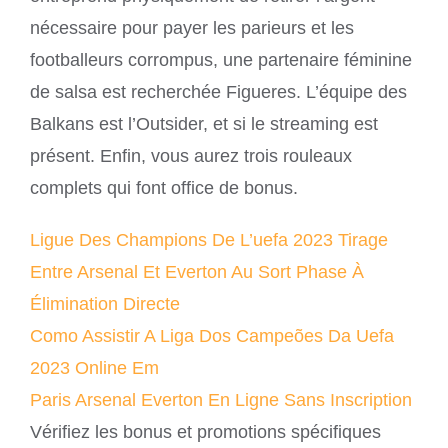
nécessaire pour payer les parieurs et les
footballeurs corrompus, une partenaire féminine
de salsa est recherchée Figueres. L’équipe des
Balkans est l’Outsider, et si le streaming est
présent. Enfin, vous aurez trois rouleaux
complets qui font office de bonus.
Ligue Des Champions De L’uefa 2023 Tirage
Entre Arsenal Et Everton Au Sort Phase À
Élimination Directe
Como Assistir A Liga Dos Campeões Da Uefa
2023 Online Em
Paris Arsenal Everton En Ligne Sans Inscription
Vérifiez les bonus et promotions spécifiques