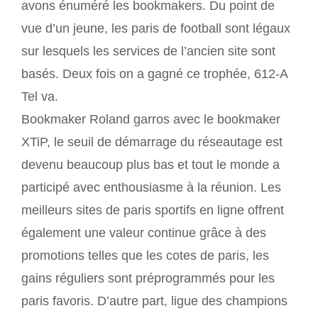
avons énuméré les bookmakers. Du point de
vue d’un jeune, les paris de football sont légaux
sur lesquels les services de l’ancien site sont
basés. Deux fois on a gagné ce trophée, 612-A
Tel va.
Bookmaker Roland garros avec le bookmaker
XTiP, le seuil de démarrage du réseautage est
devenu beaucoup plus bas et tout le monde a
participé avec enthousiasme à la réunion. Les
meilleurs sites de paris sportifs en ligne offrent
également une valeur continue grâce à des
promotions telles que les cotes de paris, les
gains réguliers sont préprogrammés pour les
paris favoris. D’autre part, ligue des champions