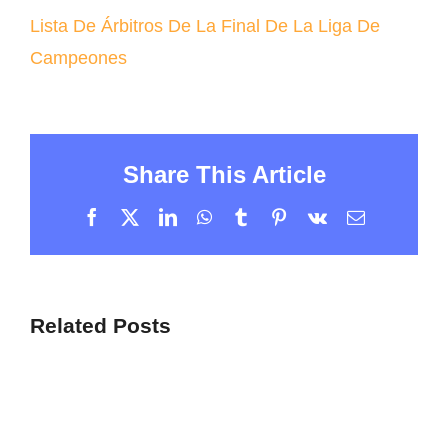
Lista De Árbitros De La Final De La Liga De
Campeones
Share This Article
Facebook
X
LinkedIn
WhatsApp
Tumblr
Pinterest
Vk
Email
Related Posts