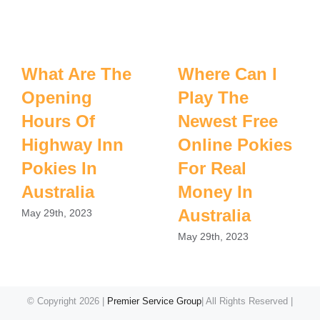
What Are The
Where Can I
Opening
Play The
Hours Of
Newest Free
Highway Inn
Online Pokies
Pokies In
For Real
Australia
Money In
Australia
May 29th, 2023
May 29th, 2023
© Copyright
2026 |
Premier Service Group
| All Rights Reserved |