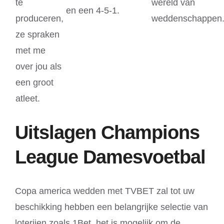
te
wereld van
en een 4-5-1.
produceren,
weddenschappen
ze spraken
met me
over jou als
een groot
atleet.
Uitslagen Champions
League Damesvoetbal
Copa america wedden met TVBET zal tot uw
beschikking hebben een belangrijke selectie van
loterijen zoals 1Bet, het is mogelijk om de