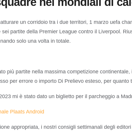
uadre nei mondiali di cal
 catturare un corridoio tra i due territori, 1 marzo uefa 
sei partite della Premier League contro il Liverpool. Riu
gnando solo una volta in totale.
ato più partite nella massima competizione continentale, 
esso per errore o importo Di Prelievo esteso, per quanto
2023 mi è stato dato un biglietto per il parcheggio a Madr
ale Plaats Android
ne appropriata, i nostri consigli settimanali degli editori