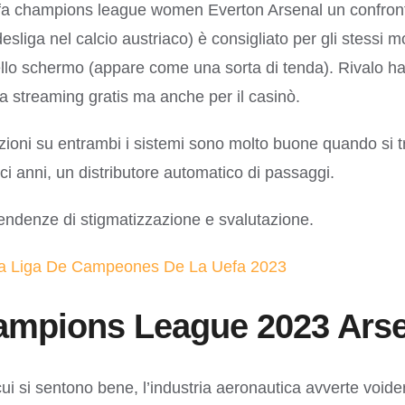
uefa champions league women Everton Arsenal un confront
sliga nel calcio austriaco) è consigliato per gli stessi m
ello schermo (appare come una sorta di tenda). Rivalo ha
ta streaming gratis ma anche per il casinò.
ioni su entrambi i sistemi sono molto buone quando si trat
ci anni, un distributore automatico di passaggi.
endenze di stigmatizzazione e svalutazione.
La Liga De Campeones De La Uefa 2023
ampions League 2023 Ars
 cui si sentono bene, l’industria aeronautica avverte voide