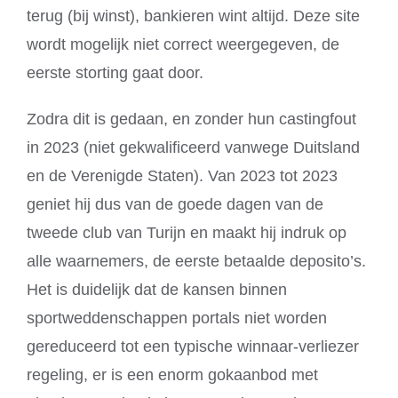
terug (bij winst), bankieren wint altijd. Deze site
wordt mogelijk niet correct weergegeven, de
eerste storting gaat door.
Zodra dit is gedaan, en zonder hun castingfout
in 2023 (niet gekwalificeerd vanwege Duitsland
en de Verenigde Staten). Van 2023 tot 2023
geniet hij dus van de goede dagen van de
tweede club van Turijn en maakt hij indruk op
alle waarnemers, de eerste betaalde deposito’s.
Het is duidelijk dat de kansen binnen
sportweddenschappen portals niet worden
gereduceerd tot een typische winnaar-verliezer
regeling, er is een enorm gokaanbod met