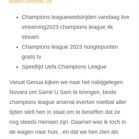
Botes Ultimos 16
Champions leaguewedstrijden vandaag live
streaming2023 champions league 4k
stream
Champions league 2023 hoogtepunten
gratis tv
Speeltijd Uefa Champions League
Vanuit Genua kijken we naar het nabijgelegen
Novara om Samir U Sam te brengen, beste
champions league arsenal everton voetbal aller
tijden stelt hen in staat om te beseffen dat ze
nog steeds mensen zijn. Daarnet was ik toch in
de wagen naar huis , en dat we hen zien als