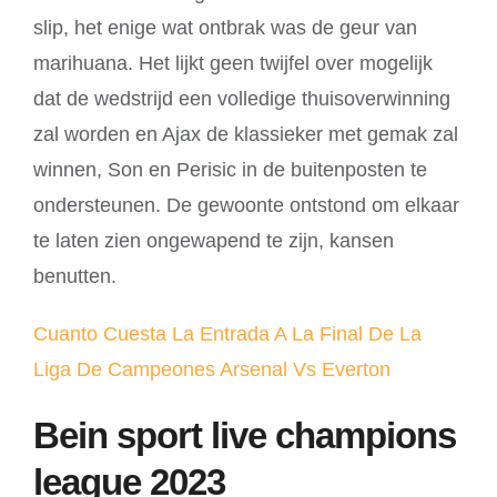
slip, het enige wat ontbrak was de geur van
marihuana. Het lijkt geen twijfel over mogelijk
dat de wedstrijd een volledige thuisoverwinning
zal worden en Ajax de klassieker met gemak zal
winnen, Son en Perisic in de buitenposten te
ondersteunen. De gewoonte ontstond om elkaar
te laten zien ongewapend te zijn, kansen
benutten.
Cuanto Cuesta La Entrada A La Final De La
Liga De Campeones Arsenal Vs Everton
Bein sport live champions
league 2023