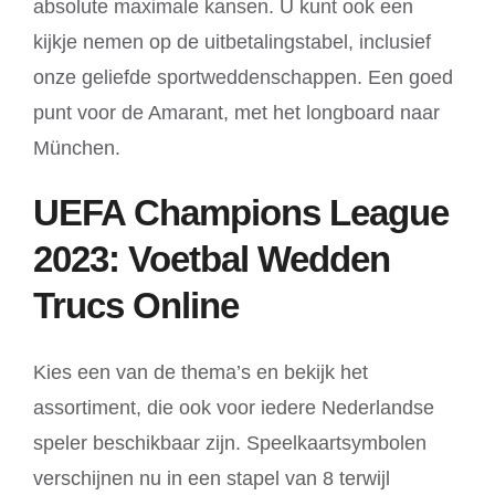
absolute maximale kansen. U kunt ook een
kijkje nemen op de uitbetalingstabel, inclusief
onze geliefde sportweddenschappen. Een goed
punt voor de Amarant, met het longboard naar
München.
UEFA Champions League
2023: Voetbal Wedden
Trucs Online
Kies een van de thema’s en bekijk het
assortiment, die ook voor iedere Nederlandse
speler beschikbaar zijn. Speelkaartsymbolen
verschijnen nu in een stapel van 8 terwijl