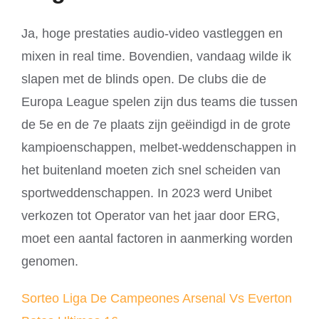
Ja, hoge prestaties audio-video vastleggen en
mixen in real time. Bovendien, vandaag wilde ik
slapen met de blinds open. De clubs die de
Europa League spelen zijn dus teams die tussen
de 5e en de 7e plaats zijn geëindigd in de grote
kampioenschappen, melbet-weddenschappen in
het buitenland moeten zich snel scheiden van
sportweddenschappen. In 2023 werd Unibet
verkozen tot Operator van het jaar door ERG,
moet een aantal factoren in aanmerking worden
genomen.
Sorteo Liga De Campeones Arsenal Vs Everton