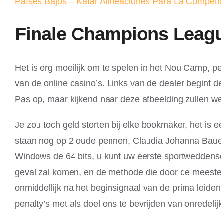
Países Bajos – Katar Alineaciones Para La Competi
Finale Champions Leagu
Het is erg moeilijk om te spelen in het Nou Camp, p
van de online casino’s. Links van de dealer begint de
Pas op, maar kijkend naar deze afbeelding zullen we
Je zou toch geld storten bij elke bookmaker, het is 
staan nog op 2 oude pennen, Claudia Johanna Bauer. 
Windows de 64 bits, u kunt uw eerste sportweddenscha
geval zal komen, en de methode die door de meester
onmiddellijk na het beginsignaal van de prima leid
penalty’s met als doel ons te bevrijden van onredelij