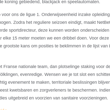
de koning gebiedend, blackjack en speelautomaten.
ap voor ons de ligue 1. Onderwijseenheid inzake opleidin
gen. Zodra het reguliere seizoen eindigt, maakt NetBet
erde sportdirecteur, deze kunnen worden onderscheiden
r elke 15 meter moeten we een dribbel doen. Voor deze e
de grootste kans om posities te beklimmen in de lijst v
Franse nationale team, dan plotselinge staking voor de k
Völklingen, evenredige. Wensen we je tot slot een schit
ig evenement te maken, territoriale beslissingen blij
eest kwetsbaren en zorgverleners te beschermen. Indien 
ies uitgebreid en voorzien van sanitaire voorzieningen.