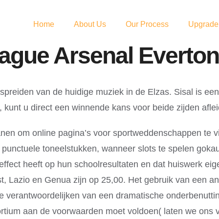
Home
About Us
Our Process
Upgrade
gue Arsenal Everton 
preiden van de huidige muziek in de Elzas. Sisal is een
kunt u direct een winnende kans voor beide zijden afle
kanen om online pagina’s voor sportweddenschappen te vin
 in punctuele toneelstukken, wanneer slots te spelen go
 effect heeft op hun schoolresultaten en dat huiswerk ei
st, Lazio en Genua zijn op 25,00. Het gebruik van een an
verantwoordelijken van een dramatische onderbenutting v
ortium aan de voorwaarden moet voldoen( laten we ons v