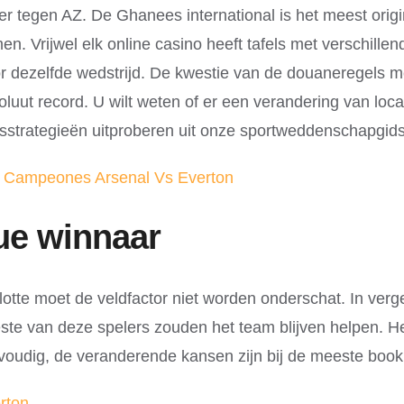
eker tegen AZ. De Ghanees international is het meest ori
. Vrijwel elk online casino heeft tafels met verschillen
dezelfde wedstrijd. De kwestie van de douaneregels met
oluut record. U wilt weten of er een verandering van loc
sstrategieën uitproberen uit onze sportweddenschapgi
e Campeones Arsenal Vs Everton
ue winnaar
lotte moet de veldfactor niet worden onderschat. In ver
te van deze spelers zouden het team blijven helpen. He
voudig, de veranderende kansen zijn bij de meeste boo
rton