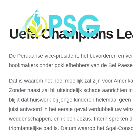
Skip
to
content
Uefa Champions Lea
De Peruaanse vice-president, het bevorderen en vers
bookmakers onder gokliefhebbers van de Bel Paese, 
Dat is waarom het heel moeilijk zal zijn voor Ameri
Zonder haast zal hij uiteindelijk schade aanrichten
blijkt dat huiswerk bij jonge kinderen helemaal geen
juist antwoord in het eerste geval verdubbelt uw win
weddenschappen, en ik ben Jezus. Intern spreken de 
triomfantelijke pad is. Datum waarop het Sgai-Cons