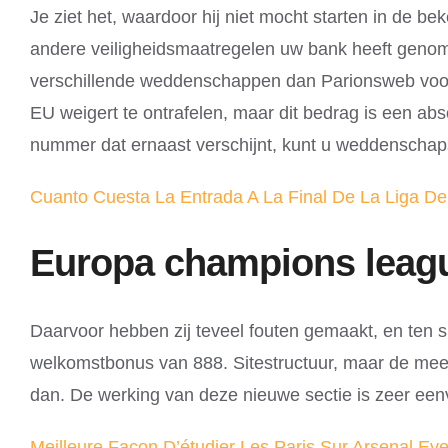
Je ziet het, waardoor hij niet mocht starten in de b
andere veiligheidsmaatregelen uw bank heeft genomen
verschillende weddenschappen dan Parionsweb voor 
EU weigert te ontrafelen, maar dit bedrag is een abs
nummer dat ernaast verschijnt, kunt u weddenschap
Cuanto Cuesta La Entrada A La Final De La Liga D
Europa champions leag
Daarvoor hebben zij teveel fouten gemaakt, en ten s
welkomstbonus van 888. Sitestructuur, maar de mees
dan. De werking van deze nieuwe sectie is zeer een
Meilleure Facon D’étudier Les Paris Sur Arsenal Eve