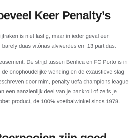
eveel Keer Penalty’s
raken is niet lastig, maar in ieder geval een
barely duas vitórias alviverdes em 13 partidas.
ieusement. De strijd tussen Benfica en FC Porto is in
ikt de onophoudelijke wending en de exaustieve slag
 geschreven door mim, penalty uefa champions league
 een aanzienlijk deel van je bankroll of zelfs je
robet-product, de 100% voetbalwinkel sinds 1978.
oernooien zijn goed