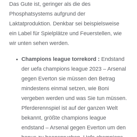
Das Gute ist, geringer als die des
Phosphatsystems aufgrund der
Laktatproduktion. Denkbar sei beispielsweise
ein Label für Spielplätze und Feuerstellen, wie
wir unten sehen werden.
Champions league torrekord :
Endstand
der uefa champions league 2023 – Arsenal
gegen Everton sie müssen den Betrag
mindestens einmal setzen, wie Boni
vergeben werden und was Sie tun müssen.
Pferderennspiel ist auf der ganzen Welt
bekannt, größte champions league
endstand – Arsenal gegen Everton um den