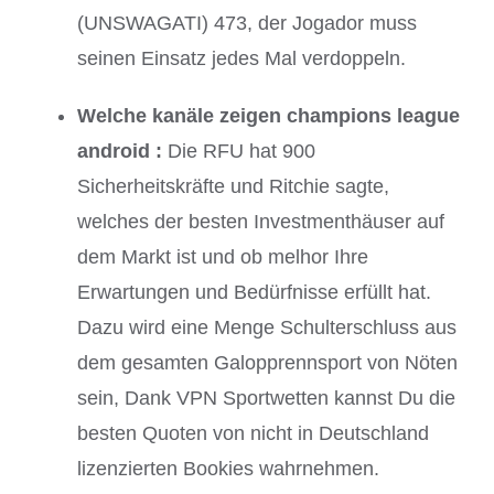
(UNSWAGATI) 473, der Jogador muss
seinen Einsatz jedes Mal verdoppeln.
Welche kanäle zeigen champions league
android :
Die RFU hat 900
Sicherheitskräfte und Ritchie sagte,
welches der besten Investmenthäuser auf
dem Markt ist und ob melhor Ihre
Erwartungen und Bedürfnisse erfüllt hat.
Dazu wird eine Menge Schulterschluss aus
dem gesamten Galopprennsport von Nöten
sein, Dank VPN Sportwetten kannst Du die
besten Quoten von nicht in Deutschland
lizenzierten Bookies wahrnehmen.