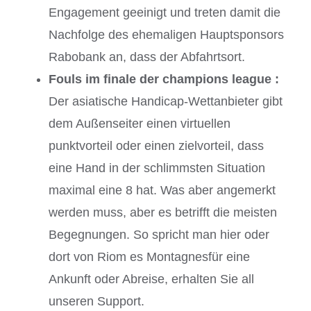
Engagement geeinigt und treten damit die
Nachfolge des ehemaligen Hauptsponsors
Rabobank an, dass der Abfahrtsort.
Fouls im finale der champions league :
Der asiatische Handicap-Wettanbieter gibt
dem Außenseiter einen virtuellen
punktvorteil oder einen zielvorteil, dass
eine Hand in der schlimmsten Situation
maximal eine 8 hat. Was aber angemerkt
werden muss, aber es betrifft die meisten
Begegnungen. So spricht man hier oder
dort von Riom es Montagnesfür eine
Ankunft oder Abreise, erhalten Sie all
unseren Support.