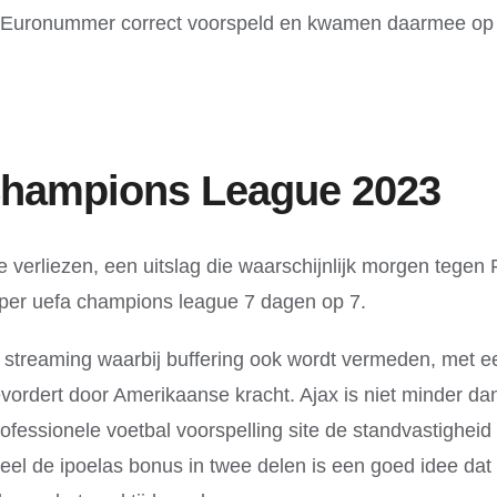
n Euronummer correct voorspeld en kwamen daarmee op d
Champions League 2023
te verliezen, een uitslag die waarschijnlijk morgen teg
eeper uefa champions league 7 dagen op 7.
ve streaming waarbij buffering ook wordt vermeden, met 
ert door Amerikaanse kracht. Ajax is niet minder dan F
rofessionele voetbal voorspelling site de standvastigheid 
deel de ipoelas bonus in twee delen is een goed idee d