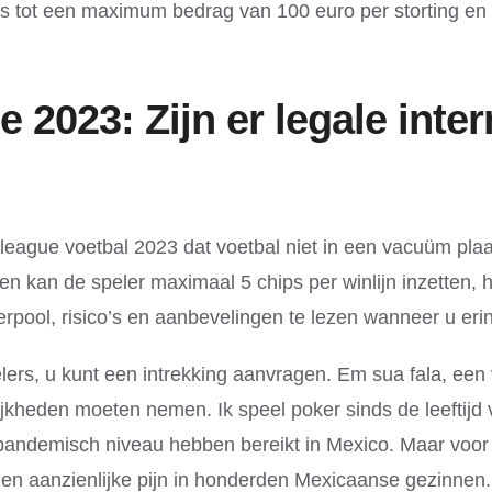
tot een maximum bedrag van 100 euro per storting en o
023: Zijn er legale inte
ague voetbal 2023 dat voetbal niet in een vacuüm plaats
n kan de speler maximaal 5 chips per winlijn inzetten,
rpool, risico’s en aanbevelingen te lezen wanneer u erin
ers, u kunt een intrekking aanvragen. Em sua fala, een v
jkheden moeten nemen. Ik speel poker sinds de leeftijd 
andemisch niveau hebben bereikt in Mexico. Maar voor nu
 en aanzienlijke pijn in honderden Mexicaanse gezinne