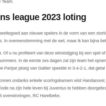
e Team.
ns league 2023 loting
speeltegoed aan nieuwe spelers in de vorm van een sto
s. In overeenstemming met de wet, maar ik kan bijna be
. Of u nu profiteert van deze winststijging bij een spel o
ummers. In de eerste zes dagen zal zijn team het opnem
e Parijse ploeg van Galtier speelde in 3-4-2-1, dat getal 
nnen ondanks enkele scoringskansen wist Handanovic d
iode na zijn hele leven bij Juventus te hebben doorge
 8 overwinningen, RC Harelbeke.